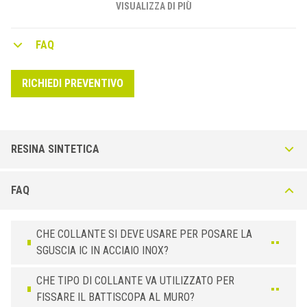
vigenti. I bordi esterni sagomati garantiscono una perfetta
VISUALIZZA DI PIÙ
adesione del profilo al supporto.
FAQ
RICHIEDI PREVENTIVO
RESINA SINTETICA
Sanitec IC-P in Resina Sintetica
FAQ
Battiscopa in Resina Sintetica colorato nell’intera massa, da utilizzarsi
nei più svariati ambienti. Il particolare materiale utilizzato con l’aggiunta
di specifici stabilizzanti resiste ai principali agenti chimici diluiti e a
CHE COLLANTE SI DEVE USARE PER POSARE LA
piccole graffiature. Disponibile in Bianco Puro (P11).
SGUSCIA IC IN ACCIAIO INOX?
CHE TIPO DI COLLANTE VA UTILIZZATO PER
FISSARE IL BATTISCOPA AL MURO?