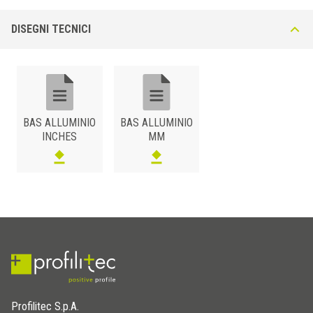
60
BAS 600 AS
Argento
DISEGNI TECNICI
80
BAS 800 AS
Argento
ALLUMINIO
/ VERNICIATO
B (mm)
Art.
Colore
40
BAS 400 AM11
Bianco Opaco
BAS ALLUMINIO
BAS ALLUMINIO
60
BAS 600 AM11
Bianco Opaco
INCHES
MM
80
BAS 800 AM11
Bianco Opaco
40
BAS 400 A54
Nero Opaco
60
BAS 600 A54
Nero Opaco
80
BAS 800 A54
Nero Opaco
Profilitec S.p.A.