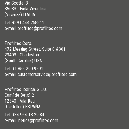
Via Scotte, 3
36033 - Isola Vicentina
(Vicenza) ITALIA
Tel:
+39 0444 268311
e-mail: profilitec@profilitec.com
Profilitec Corp.
472 Meeting Street, Suite C #301
29403 - Charleston
(South Carolina) USA
Tel:
+1 855 290 9591
e-mail: customerservice@profilitec.com
Profilitec Ibérica, S.L.U.
Camí de Betxí, 2
12540 - Vila-Real
(Castellón) ESPAÑA
Tel:
+34 964 18 29 84
e-mail: iberica@profilitec.com