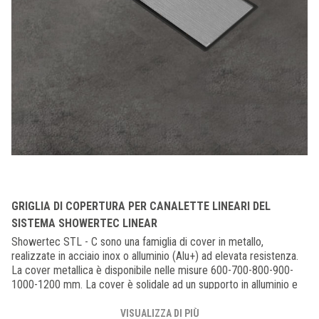
GRIGLIA DI COPERTURA PER CANALETTE LINEARI DEL
SISTEMA SHOWERTEC LINEAR
Showertec STL - C sono una famiglia di cover in metallo,
realizzate in acciaio inox o alluminio (Alu+) ad elevata resistenza.
La cover metallica è disponibile nelle misure 600-700-800-900-
1000-1200 mm. La cover è solidale ad un supporto in alluminio e
presenta dei piedini regolabili che ne consentono la regolazione in
altezza da da 7 a 18 mm. Il materiale plastico dei piedini che
VISUALIZZA DI PIÙ