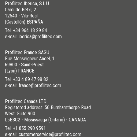
Profilitec Ibérica, S.L.U.
B (mm)
Art.
B (mm)
Art.
Colore
Camí de Betxí, 2
12540 - Vila-Real
600
STL- C 600IC
600
STL- C 600ASSB
Cromo
(Castellón) ESPAÑA
700
STL- C 700IC
700
STL- C 700ASSB
Cromo
Tel:
+34 964 18 29 84
800
STL- C 800IC
800
STL- C 800ASSB
Cromo
e-mail: iberica@profilitec.com
900
STL- C 900IC
900
STL- C 900ASSB
Cromo
1000
STL- C 1000IC
Profilitec France SASU
1000
STL- C 1000ASSB
Cromo
Rue Monseigneur Ancel, 1
1200
STL- C 1200IC
1200
STL- C 1200ASSB
Cromo
69800 - Saint-Priest
600
STL- C 600ATSB
Titanio
(Lyon) FRANCE
700
STL- C 700ATSB
Titanio
Tel:
+33 4 89 47 98 82
e-mail: france@profilitec.com
800
STL- C 800ATSB
Titanio
900
STL- C 900ATSB
Titanio
Profilitec Canada LTD
1000
STL- C 1000ATSB
Titanio
Registered address: 50 Burnhamthorpe Road
West, Suite 900
1200
STL- C 1200ATSB
Titanio
L5B3C2 - Mississauga (Ontario) - CANADA
600
STL- C 600ARSB
Rame
Tel:
+1 855 290 9591
700
STL- C 700ARSB
Rame
e-mail: customerservice@profilitec.com