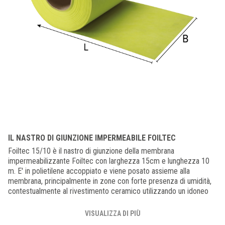
IL NASTRO DI GIUNZIONE IMPERMEABILE FOILTEC
Foiltec 15/10 è il nastro di giunzione della membrana
impermeabilizzante Foiltec con larghezza 15cm e lunghezza 10
m. E' in polietilene accoppiato e viene posato assieme alla
membrana, principalmente in zone con forte presenza di umidità,
contestualmente al rivestimento ceramico utilizzando un idoneo
collante per piastrelle. La membrana, in materiale morbido ad
elevata elasticità, compensa inoltre piccoli movimenti che
VISUALIZZA DI PIÙ
dovessero intervenire tra il supporto ed il rivestimento