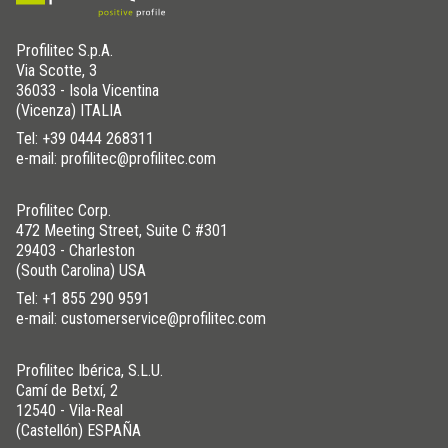
Profilitec S.p.A.
Via Scotte, 3
36033 - Isola Vicentina
(Vicenza) ITALIA
Tel:
+39 0444 268311
e-mail: profilitec@profilitec.com
Profilitec Corp.
472 Meeting Street, Suite C #301
29403 - Charleston
(South Carolina) USA
Tel:
+1 855 290 9591
e-mail: customerservice@profilitec.com
Profilitec Ibérica, S.L.U.
Camí de Betxí, 2
12540 - Vila-Real
(Castellón) ESPAÑA