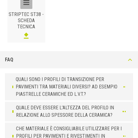
STRIPTEC ST38 -
SCHEDA
TECNICA
ST38-A
FAQ
ALLUMINIO
/ ANODIZZATO
B (mm)
Art.
Colore
Installazione
38
ST 38 ASA
Argento
Con Adesivo
QUALI SONO I PROFILI DI TRANSIZIONE PER
38
ST 38 AOA
Oro
Con Adesivo
PAVIMENTI TRA MATERIALI DIVERSI? AD ESEMPIO
PIASTRELLE CERAMICHE ED L.V.T.?
38
ST 38 ABA
Bronzo
Con Adesivo
38
ST 38 ASF
Argento
Forato
QUALE DEVE ESSERE L’ALTEZZA DEL PROFILO IN
38
ST 38 AOF
Oro
Forato
RELAZIONE ALLO SPESSORE DELLA CERAMICA?
38
ST 38 ABF
Bronzo
Forato
CHE MATERIALE È CONSIGLIABILE UTILIZZARE PER I
PROFILI PER PAVIMENTI E RIVESTIMENTI IN