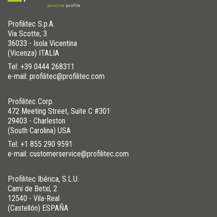
Profilitec S.p.A.
Via Scotte, 3
36033 - Isola Vicentina
(Vicenza) ITALIA
Tel:
+39 0444 268311
e-mail: profilitec@profilitec.com
Profilitec Corp.
472 Meeting Street, Suite C #301
29403 - Charleston
(South Carolina) USA
Tel:
+1 855 290 9591
e-mail: customerservice@profilitec.com
Profilitec Ibérica, S.L.U.
Camí de Betxí, 2
12540 - Vila-Real
(Castellón) ESPAÑA