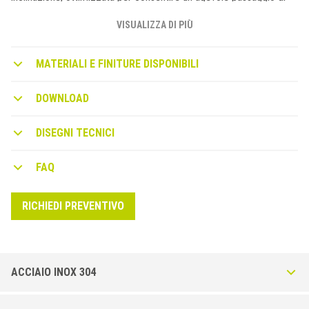
carrelli manuali e autoveicoli, proteggono efficacemente lo spigolo
del rivestimento se sottoposto a carichi. Per applicazioni
VISUALIZZA DI PIÙ
industriali, in garage e centri commerciali è consigliabile l’uso
dell’ottone. Ancoraggio verticale con cava a coda di rondine
MATERIALI E FINITURE DISPONIBILI
brevettato (versione alluminio e ottone).
ZEROTEC ZR CURVELINE: VERSIONE CON TRANCIATURA
DOWNLOAD
DEFORMABILE
Alcuni profili della serie ZEROTEC ZR sono disponibili anche nella
DISEGNI TECNICI
versione con speciale tranciatura deformabile che ne permette la
curvatura: é sufficiente aggiungere la lettera D dopo il codice
FAQ
articolo.
RICHIEDI PREVENTIVO
ACCIAIO INOX 304
Zerotec ZR-I in Acciaio Inox AISI 304 - DIN 1.4301