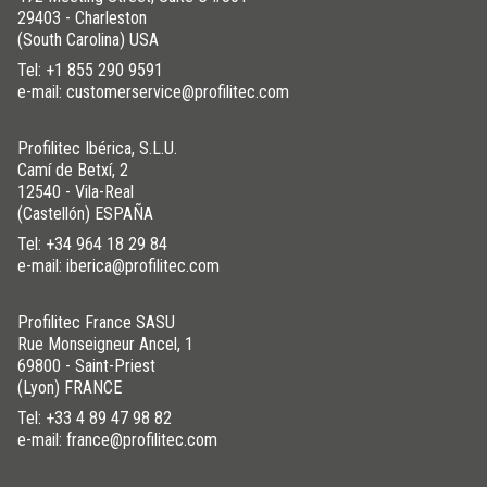
29403 - Charleston
(South Carolina) USA
Tel:
+1 855 290 9591
e-mail: customerservice@profilitec.com
Profilitec Ibérica, S.L.U.
Camí de Betxí, 2
12540 - Vila-Real
(Castellón) ESPAÑA
Tel:
+34 964 18 29 84
e-mail: iberica@profilitec.com
Profilitec France SASU
Rue Monseigneur Ancel, 1
69800 - Saint-Priest
(Lyon) FRANCE
Tel:
+33 4 89 47 98 82
e-mail: france@profilitec.com