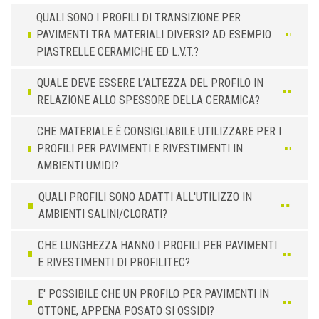
BxH (mm)
Art.
Colore
QUALI SONO I PROFILI DI TRANSIZIONE PER
PAVIMENTI TRA MATERIALI DIVERSI? AD ESEMPIO
10
ZR 100 ATSB
Titanio
PIASTRELLE CERAMICHE ED L.V.T.?
12,5
ZR 125 ATSB
Titanio
QUALE DEVE ESSERE L’ALTEZZA DEL PROFILO IN
ALLUMINIO
/ ANODIZZATO SPAZZOLATO
RELAZIONE ALLO SPESSORE DELLA CERAMICA?
BxH (mm)
Art.
CHE MATERIALE È CONSIGLIABILE UTILIZZARE PER I
10
ZR 100 AMSB
PROFILI PER PAVIMENTI E RIVESTIMENTI IN
12,5
ZR 125 AMSB
AMBIENTI UMIDI?
QUALI PROFILI SONO ADATTI ALL'UTILIZZO IN
AMBIENTI SALINI/CLORATI?
CHE LUNGHEZZA HANNO I PROFILI PER PAVIMENTI
E RIVESTIMENTI DI PROFILITEC?
E' POSSIBILE CHE UN PROFILO PER PAVIMENTI IN
OTTONE, APPENA POSATO SI OSSIDI?