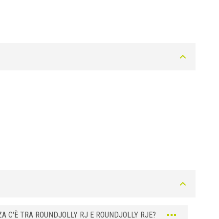
Grigio Pastello
Grigio Pastello
Grigio Pastello
Grigio Pastello
Beige Bahama
Beige Bahama
Beige Bahama
Beige Bahama
ZA C'È TRA ROUNDJOLLY RJ E ROUNDJOLLY RJE?