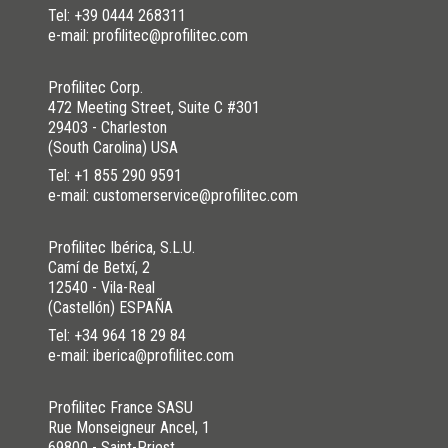
Tel:
+39 0444 268311
e-mail: profilitec@profilitec.com
Profilitec Corp.
472 Meeting Street, Suite C #301
29403 - Charleston
(South Carolina) USA
Tel:
+1 855 290 9591
e-mail: customerservice@profilitec.com
Profilitec Ibérica, S.L.U.
Camí de Betxí, 2
12540 - Vila-Real
(Castellón) ESPAÑA
Tel:
+34 964 18 29 84
e-mail: iberica@profilitec.com
Profilitec France SASU
Rue Monseigneur Ancel, 1
69800 - Saint-Priest