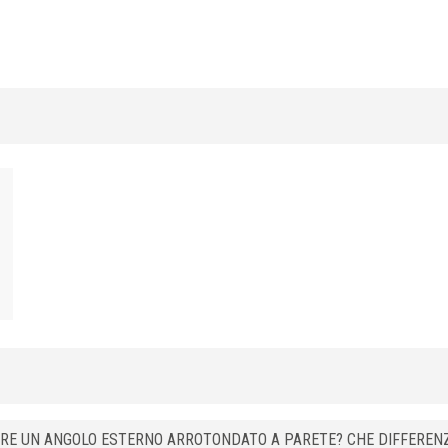
6
RJE 60 P22
8
RJE 80 P22
10
RJE 100 P22
12,5
RJE 125 P22
6
RJE 60 P31
8
RJE 80 P31
10
RJE 100 P31
12,5
RJE 125 P31
FARE UN ANGOLO ESTERNO ARROTONDATO A PARETE? CHE DIFFEREN