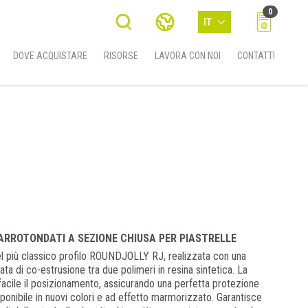
0
IT
DOVE ACQUISTARE
RISORSE
LAVORA CON NOI
CONTATTI
 ARROTONDATI A SEZIONE CHIUSA PER PIASTRELLE
l più classico profilo ROUNDJOLLY RJ, realizzata con una
ta di co-estrusione tra due polimeri in resina sintetica. La
facile il posizionamento, assicurando una perfetta protezione
isponibile in nuovi colori e ad effetto marmorizzato. Garantisce