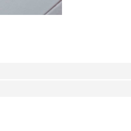
RESINA SINTETICA
/ RESINA SINTETICA
H (mm)
Art.
i.
6
RJE 60 P11
8
RJE 80 P11
10
RJE 100 P11
12,5
RJE 125 P11