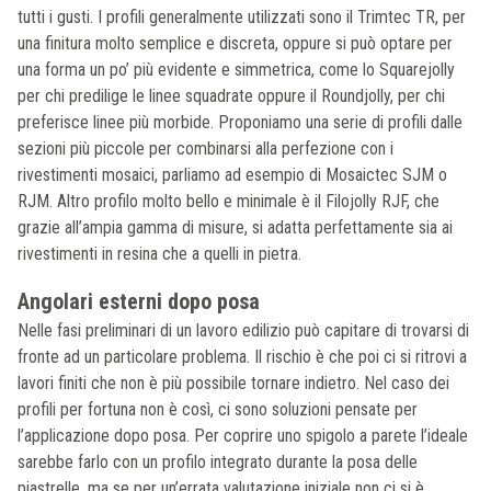
tutti i gusti. I profili generalmente utilizzati sono il Trimtec TR, per
una finitura molto semplice e discreta, oppure si può optare per
una forma un po’ più evidente e simmetrica, come lo Squarejolly
per chi predilige le linee squadrate oppure il Roundjolly, per chi
preferisce linee più morbide. Proponiamo una serie di profili dalle
sezioni più piccole per combinarsi alla perfezione con i
rivestimenti mosaici, parliamo ad esempio di Mosaictec SJM o
RJM. Altro profilo molto bello e minimale è il Filojolly RJF, che
grazie all’ampia gamma di misure, si adatta perfettamente sia ai
rivestimenti in resina che a quelli in pietra.
Angolari esterni dopo posa
Nelle fasi preliminari di un lavoro edilizio può capitare di trovarsi di
fronte ad un particolare problema. Il rischio è che poi ci si ritrovi a
lavori finiti che non è più possibile tornare indietro. Nel caso dei
profili per fortuna non è così, ci sono soluzioni pensate per
l’applicazione dopo posa. Per coprire uno spigolo a parete l’ideale
sarebbe farlo con un profilo integrato durante la posa delle
piastrelle, ma se per un’errata valutazione iniziale non ci si è