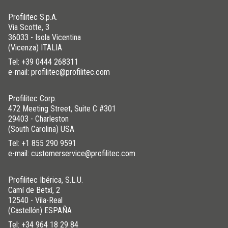
Profilitec S.p.A.
Via Scotte, 3
36033 - Isola Vicentina
(Vicenza) ITALIA
Tel:
+39 0444 268311
e-mail: profilitec@profilitec.com
Profilitec Corp.
472 Meeting Street, Suite C #301
29403 - Charleston
(South Carolina) USA
Tel:
+1 855 290 9591
e-mail: customerservice@profilitec.com
Profilitec Ibérica, S.L.U.
Camí de Betxí, 2
12540 - Vila-Real
(Castellón) ESPAÑA
Tel:
+34 964 18 29 84