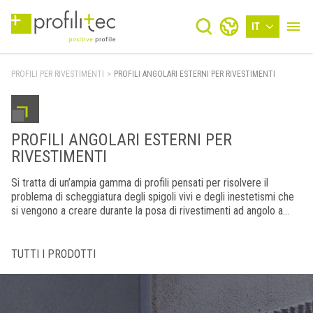
IT
PROFILI PER RIVESTIMENTI
>
PROFILI ANGOLARI ESTERNI PER RIVESTIMENTI
PROFILI ANGOLARI ESTERNI PER
RIVESTIMENTI
Si tratta di un’ampia gamma di profili pensati per risolvere il
problema di scheggiatura degli spigoli vivi e degli inestetismi che
si vengono a creare durante la posa di rivestimenti ad angolo a
parete. Ne esistono di vario tipo (forma), materiale e finitura
superficiale proprio per poter offrire la soluzione più idonea ad
ogni esigenza che si presenta in cantiere e ad ogni ambiente:
TUTTI I PRODOTTI
casa, commercio o industria.