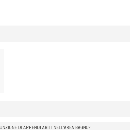
H (mm)
Art.
8
SJQ 80 ASB
10
SJQ 100 ASB
UNZIONE DI APPENDI ABITI NELL'AREA BAGNO?