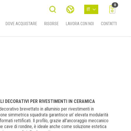
0
IT
DOVE ACQUISTARE
RISORSE
LAVORA CON NOI
CONTATTI
LI DECORATIVI PER RIVESTIMENTI IN CERAMICA
decorativo brevettato in alluminio per rivestimenti in
ione simmetrica squadrata garantisce un’ elevata modularità
rmati rettificati. Il profilo, grazie all’ancoraggio meccanico
due cave di rondine, è ideale anche come soluzione estetica