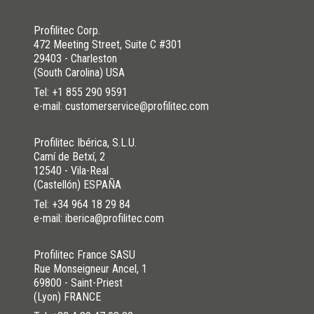
Profilitec Corp.
472 Meeting Street, Suite C #301
29403 - Charleston
(South Carolina) USA
Tel:
+1 855 290 9591
e-mail: customerservice@profilitec.com
Profilitec Ibérica, S.L.U.
Camí de Betxí, 2
12540 - Vila-Real
(Castellón) ESPAÑA
Tel:
+34 964 18 29 84
e-mail: iberica@profilitec.com
Profilitec France SASU
Rue Monseigneur Ancel, 1
69800 - Saint-Priest
(Lyon) FRANCE