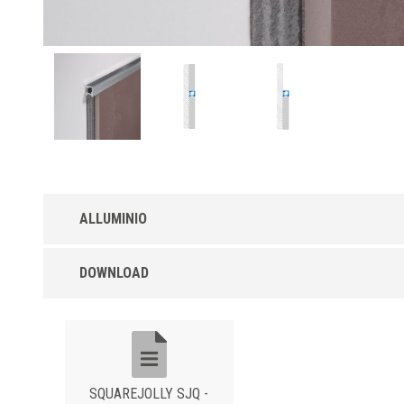
ALLUMINIO
Squarejolly SJQ-A in Alluminio Anodizzato o
DOWNLOAD
Brillantato
Profilo in alluminio con superficie anodizzata Argento (AS) offre
un’adeguata protezione della parte in vista. Con superficie
anodizzata brillantata con effetto Cromato (ASB) per
l’accostamento cromatico con gli accessori del bagno.
SQUAREJOLLY SJQ -