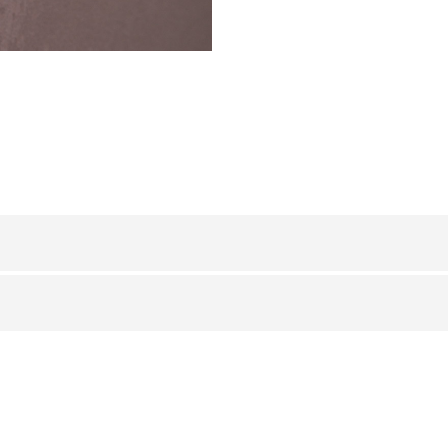
ALLUMINIO
/ ANODIZZATO
H (mm)
Art.
8
SJQ 80 AS
10
SJQ 100 AS
ALLUMINIO
/ BRILLANTATO