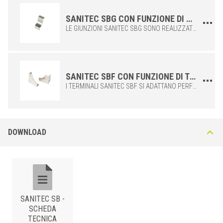
10/10
SB 100 IL
SANITEC SBG CON FUNZIONE DI GIUNZIONE PER IL PROFILO SANITEC SB IN ACCIAIO INOX
12,5/12,5
SB 125 IL
LE GIUNZIONI SANITEC SBG SONO REALIZZATE CON LE MEDESIME CARATTERISTICHE DEI PROFILI SANITEC SB, PER GARANTIRE UN PERFETTO ACCOPPIAMENTO CON I PROFILI E OTTENERE UNA SIGILLATURA ELEGANTE E FUNZIONALE NEI PUNTI DI CONGIUNGIMENTO TRA UN PROFILO E L'ALTRO.
8/10
SB 80/100 IL
8/12,5
SB 80/125 IL
10/12,5
SB 100/125 IL
SANITEC SBF CON FUNZIONE DI TERMINALE PER IL PROFILO SANITEC SB IN ACCIAIO INOX
I TERMINALI SANITEC SBF SI ADATTANO PERFETTAMENTE A TUTTA LA GAMMA DEI PROFILI SANITEC SB, RIFINENDO LA PARTE FINALE DEL PROFILO IN MODO IMPECCABILE. VENGONO FORNITI CON LE APPOSITE ALETTE, DA PIEGARE IN FASE DI INSTALLAZIONE, STESE, IN MODO DA POTERLI ADATTARE AL DESTRO O SINISTRO A SECONDA DELLE ESIGENZE DI CANTIERE E DI PROGETTO.
ACCIAIO INOX 304
/ SABBIATO
H/H1 (mm)
Art.
10/10
SB 100 IX
DOWNLOAD
SANITEC SB -
SCHEDA
TECNICA