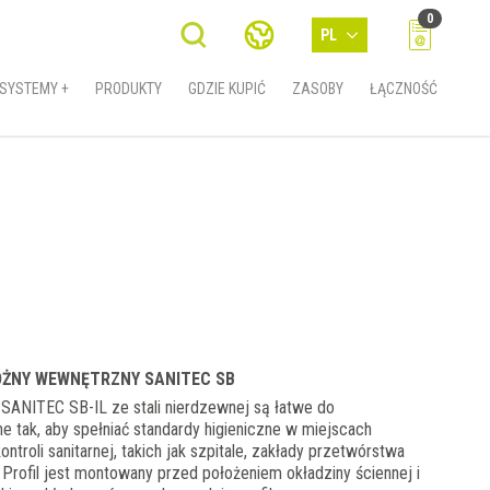
0
PL
SYSTEMY +
PRODUKTY
GDZIE KUPIĆ
ZASOBY
ŁĄCZNOŚĆ
ROŻNY WEWNĘTRZNY SANITEC SB
SANITEC SB-IL ze stali nierdzewnej są łatwe do
e tak, aby spełniać standardy higieniczne w miejscach
ntroli sanitarnej, takich jak szpitale, zakłady przetwórstwa
. Profil jest montowany przed położeniem okładziny ściennej i