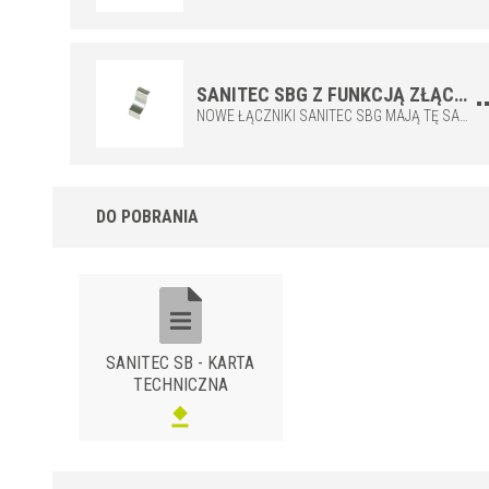
chemicznych i szpitali. Bardzo dobra odporność mechaniczna.
Możliwość dostosowania wysokości profilu do ściany lub podłog
w zakresie od 8 do 12,5 mm. Dostępne elementy łączące:
wewnętrzne (SBI*), zewnętrzne (SBE*) i trójdrożne (SBT*) do
SANITEC SBG Z FUNKCJĄ ZŁĄCZA DLA PROFILU SANITEC SB ZE STALI NIERDZEWNEJ
wykończenia narożników w schludny i elegancki sposób.
NOWE ŁĄCZNIKI SANITEC SBG MAJĄ TĘ SAMĄ CHARAKTERYSTYKĘ, CO PROFILE SANITEC SB, W CELU ZAPEWNIENIA IDEALNEGO DOPASOWANIA DO PROFILI I UZYSKANIA ELEGANCKIEGO I FUNKCJONALNEGO USZCZELNIENIA W PUNKTACH, W KTÓRYCH JEDEN PROFIL ŁĄCZY SIĘ Z DRUGIM.
DO POBRANIA
SANITEC SB - KARTA
TECHNICZNA