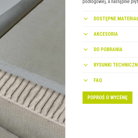
podłogowej, a następnie płyt
DOSTĘPNE MATERIAŁ
AKCESORIA
DO POBRANIA
RYSUNKI TECHNICZN
FAQ
POPROŚ O WYCENĘ