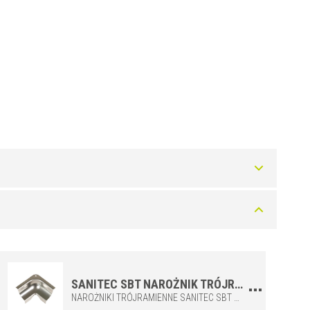
Art.
SB 80 IL
SB 100 IL
SB 125 IL
SANITEC SBT NAROŻNIK TRÓJRAMIENNY DO PROFILU STALOWEGO SANITEC SB
NAROŻNIKI TRÓJRAMIENNE SANITEC SBT SĄ KOMPATYBILNE Z PROFILAMI SANITEC SB I UMOŻLIWIAJĄ POTRÓJNE POŁĄCZENIA, SPAJAJĄC W TEN SPOSÓB TRZY PROFILE W JEDNYM PUNKCIE. DO ŁĄCZENIA Z PROFILEM ZE STALI NIERDZEWNEJ SB.
SB 80/100 IL