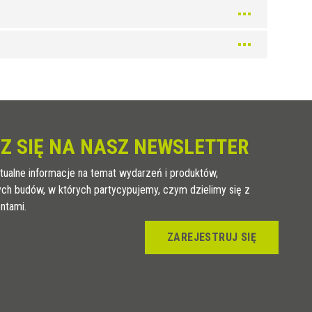
Z SIĘ NA NASZ NEWSLETTER
tualne informacje na temat wydarzeń i produktów,
ych budów, w których partycypujemy, czym dzielimy się z
entami.
ZAREJESTRUJ SIĘ