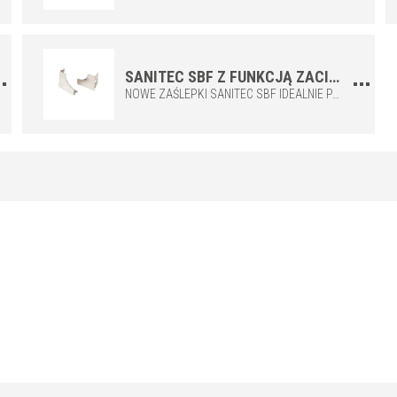
8/12,5
i
10/12,5
SANITEC SBF Z FUNKCJĄ ZACISKU DLA PROFILU SANITEC SB ZE STALI NIERDZEWNEJ
STAL NIERDZEWNA 304
/ PIASKOWANA
NOWE ZAŚLEPKI SANITEC SBF IDEALNIE PASUJĄ DO CAŁEJ GAMY PROFILI SANITEC SB, NIENAGANNIE WYKAŃCZAJĄC ZAKOŃCZENIA LISTEW. SĄ ONE DOSTARCZANE Z ODPOWIEDNIMI ŻEBRAMI, KTÓRE NALEŻY WYGIĄĆ PODCZAS INSTALACJI, UŁOŻONYMI TAK, ABY MOŻNA JE BYŁO DOSTOSOWAĆ DO PRAWEJ LUB LEWEJ STRONY ZGODNIE Z WYMAGANIAMI MIEJSCA I PROJEKTU.
H/H1 (mm)
10/10