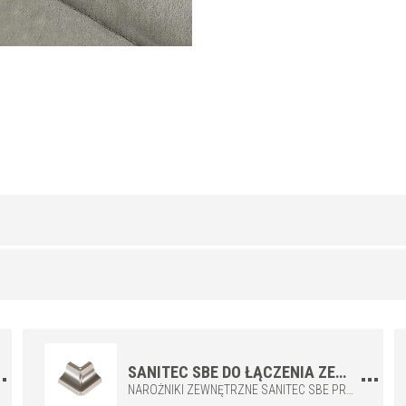
STAL NIERDZEWNA 304
/ BŁYSZCZĄCY
H/H1 (mm)
a
8/8
s
10/10
12,5/12,5
SANITEC SBE DO ŁĄCZENIA ZEWNĘTRZNYCH NAROŻNIKÓW PROFILU STALOWEGO SANITEC SB
NAROŻNIKI ZEWNĘTRZNE SANITEC SBE PRZEJMUJĄ FUNKCJĘ POŁĄCZENIA DWÓCH PROFILI SANITEC SB, KTÓRE TWORZĄ ZEWNĘTRZNY NAROŻNIK, ZACHOWUJĄC CIĄGŁOŚĆ ESTETYCZNĄ, DLATEGO NIE SĄ ELEMENTAMI UNIWERSALNYMI. DO ŁĄCZENIA Z PROFILEM ZE STALI NIERDZEWNEJ SB.
8/10