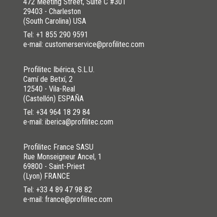
472 Meeting Street, Suite C #301
29403 - Charleston
(South Carolina) USA
Tel:
+1 855 290 9591
e-mail: customerservice@profilitec.com
Profilitec Ibérica, S.L.U.
Camí de Betxí, 2
12540 - Vila-Real
(Castellón) ESPAÑA
Tel:
+34 964 18 29 84
e-mail: iberica@profilitec.com
Profilitec France SASU
Rue Monseigneur Ancel, 1
69800 - Saint-Priest
(Lyon) FRANCE
Tel:
+33 4 89 47 98 82
e-mail: france@profilitec.com