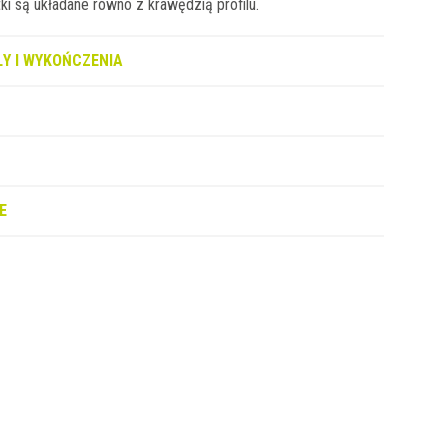
ki są układane równo z krawędzią profilu.
Y I WYKOŃCZENIA
E