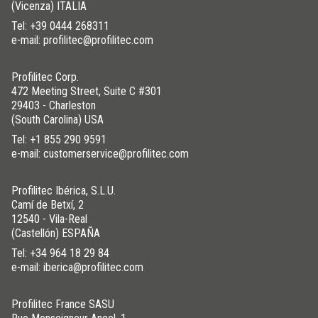
(Vicenza) ITALIA
Tel:
+39 0444 268311
e-mail: profilitec@profilitec.com
Profilitec Corp.
472 Meeting Street, Suite C #301
29403 - Charleston
(South Carolina) USA
Tel:
+1 855 290 9591
e-mail: customerservice@profilitec.com
Profilitec Ibérica, S.L.U.
Camí de Betxí, 2
12540 - Vila-Real
(Castellón) ESPAÑA
Tel:
+34 964 18 29 84
e-mail: iberica@profilitec.com
Profilitec France SASU