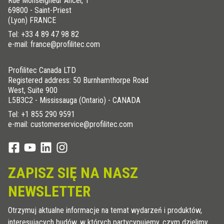
Rue Monseigneur Ancel, 1
69800 - Saint-Priest
(Lyon) FRANCE
Tel:
+33 4 89 47 98 82
e-mail: france@profilitec.com
Profilitec Canada LTD
Registered address: 50 Burnhamthorpe Road
West, Suite 900
L5B3C2 - Mississauga (Ontario) - CANADA
Tel:
+1 855 290 9591
e-mail: customerservice@profilitec.com
ZAPISZ SIĘ NA NASZ
NEWSLETTER
Otrzymuj aktualne informacje na temat wydarzeń i produktów,
interesujących budów, w których partycypujemy, czym dzielimy