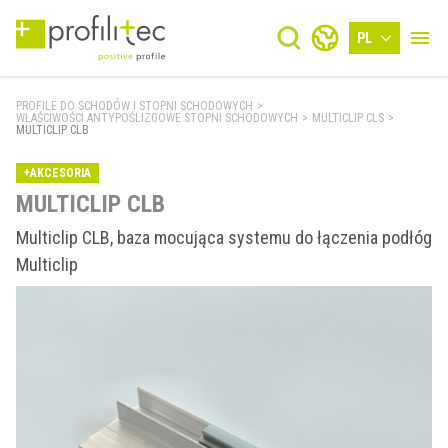
PL
PROFILE DO SCHODÓW I STOPNI SCHODOWYCH
>
WŁAŚCIWOŚCI ANTYPOŚLIZGOWE STOPNI SCHODOWYCH
>
MULTICLIP CLS
>
MULTICLIP CLB
+AKCESORIA
MULTICLIP CLB
Multiclip CLB, baza mocująca systemu do łączenia podłóg
Multiclip