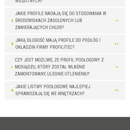
WILGOTNYCH?
2,5 x 40
PT 400 ON
JAKIE PROFILE NADAJĄ SIĘ DO STOSOWANIA W
5,0 x 30
PT 305 ON
ŚRODOWISKACH ZASOLONYCH LUB
ZAWIERAJĄCYCH CHLOR?
JAKĄ DŁUGOŚĆ MAJĄ PROFILE DO PODŁÓG I
OKŁADZIN FIRMY PROFILITEC?
CZY JEST MOŻLIWE, ŻE PROFIL PODŁOGOWY Z
MOSIĄDZU, KTÓRY ZOSTAŁ WŁAŚNIE
ZAMONTOWANY, ULEGNIE UTLENIENIU?
JAKIE LISTWY PODŁOGOWE NAJLEPIEJ
SPRAWDZAJĄ SIĘ WE WNĘTRZACH?