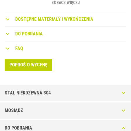
ZOBACZ WIĘCEJ
DOSTĘPNE MATERIAŁY I WYKOŃCZENIA
DO POBRANIA
FAQ
POPROŚ O WYCENĘ
STAL NIERDZEWNA 304
Linetec PT-I ze stali nierdzewnej AISI 304 - DIN 1.4301
MOSIĄDZ
Natural
Profil ze stali nierdzewnej zapewnia wysoką odporność na większość
Linetec PT-O w kolorze mosiądzu naturalnego
rozcieńczonych chemikaliów występujących w laboratoriach i
DO POBRANIA
Profil mosiężny jest produkowany z najwyższej jakości surowca,