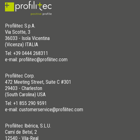
Profilitec S.p.A.
Via Scotte, 3
36033 - Isola Vicentina
(Vicenza) ITALIA
Tel:
+39 0444 268311
e-mail: profilitec@profilitec.com
Profilitec Corp.
472 Meeting Street, Suite C #301
29403 - Charleston
(South Carolina) USA
Tel:
+1 855 290 9591
e-mail: customerservice@profilitec.com
Profilitec Ibérica, S.L.U.
Camí de Betxí, 2
12540 - Vila-Real