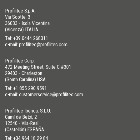
Profilitec S.p.A.
Via Scotte, 3
36033 - Isola Vicentina
(Vicenza) ITALIA
Tel:
+39 0444 268311
e-mail: profilitec@profilitec.com
Profilitec Corp.
472 Meeting Street, Suite C #301
29403 - Charleston
(South Carolina) USA
Tel:
+1 855 290 9591
e-mail: customerservice@profilitec.com
Profilitec Ibérica, S.L.U.
Camí de Betxí, 2
12540 - Vila-Real
(Castellón) ESPAÑA
Tel:
+34 964 18 29 84