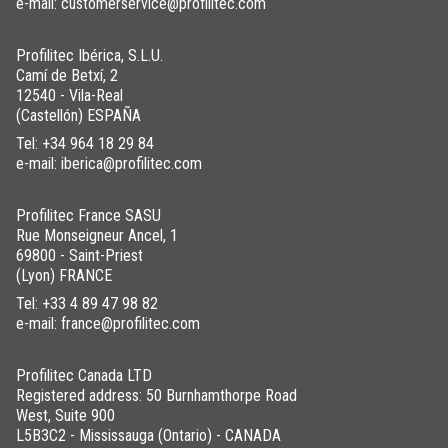
e-mail: customerservice@profilitec.com
Profilitec Ibérica, S.L.U.
Camí de Betxí, 2
12540 - Vila-Real
(Castellón) ESPAÑA
Tel:
+34 964 18 29 84
e-mail: iberica@profilitec.com
Profilitec France SASU
Rue Monseigneur Ancel, 1
69800 - Saint-Priest
(Lyon) FRANCE
Tel:
+33 4 89 47 98 82
e-mail: france@profilitec.com
Profilitec Canada LTD
Registered address: 50 Burnhamthorpe Road
West, Suite 900
L5B3C2 - Mississauga (Ontario) - CANADA