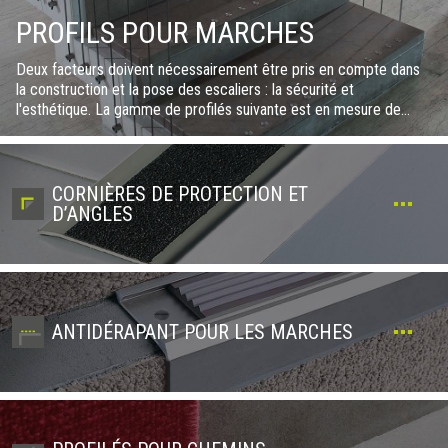
PROFILS POUR MARCHES
Deux facteurs doivent nécessairement être pris en compte dans
la construction et la pose des escaliers : la sécurité et
l'esthétique. La gamme de profilés suivante est en mesure de
répondre à ces deux exigences. Nous proposons une vaste
gamme de nez de marches techniques, adaptés à tous les types
de revêtements et parfaitement conformes aux réglementations
européennes en vigueur en matière de sécurité, donc parfaits pour
CORNIÈRES DE PROTECTION ET
la mise aux normes des édifices publics. Grâce aux profilés, les
D’ANGLES
arêtes de la marche seront également renforcées aux endroits les
plus fragiles et les plus exposés aux contraintes mécaniques dues
au passage et, donc, plus résistantes dans le temps. Les nez de
marches sont conçus aussi bien pour posés pendant la
construction de l'escalier qu’après son installation et sont donc
parfaits en cas de rénovation. Notre vaste gamme de matériaux et
ANTIDÉRAPANT POUR LES MARCHES
de finitions vous permettra de choisir la solution la plus
appropriée, au niveau esthétique, pour votre escalier.