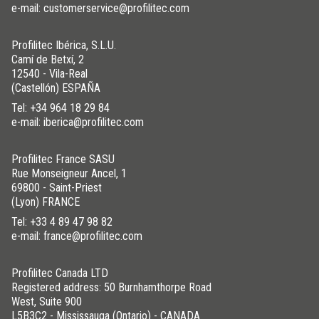
e-mail: customerservice@profilitec.com
Profilitec Ibérica, S.L.U.
Camí de Betxí, 2
12540 - Vila-Real
(Castellón) ESPAÑA
Tel:
+34 964 18 29 84
e-mail: iberica@profilitec.com
Profilitec France SASU
Rue Monseigneur Ancel, 1
69800 - Saint-Priest
(Lyon) FRANCE
Tel:
+33 4 89 47 98 82
e-mail: france@profilitec.com
Profilitec Canada LTD
Registered address: 50 Burnhamthorpe Road
West, Suite 900
L5B3C2 - Mississauga (Ontario) - CANADA