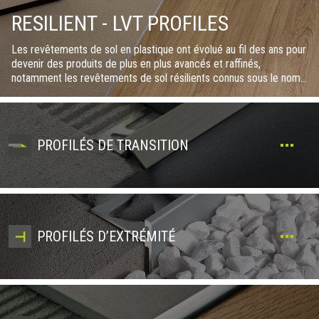
RESILIENT - LVT PROFILES
Les revêtements de sol en plastique ont évolué au fil des ans pour
devenir des produits de plus en plus avancés et raffinés,
notamment les revêtements de sol résilients connus sous le nom
de Luxury Vinyl Tiles (“carreaux de vinyle de luxe”). Ces sols
ressemblent de plus en plus au bois et à la pierre et sont des
produits durables et réalistiques. La gamme de profilés résilients
présente les finitions et les dimensions qui conviennent le mieux
PROFILÉS DE TRANSITION
aux options de pose les plus populaires sur le marché. Les
géométries et les perforations des profilés ont été spécialement
conçues pour faciliter la pose, pour mieux s’adapter aux
différentes combinaisons de revêtements de sol, même ceux
ayant des épaisseurs différentes, et pour protéger les bords
PROFILÉS D’EXTRÉMITÉ