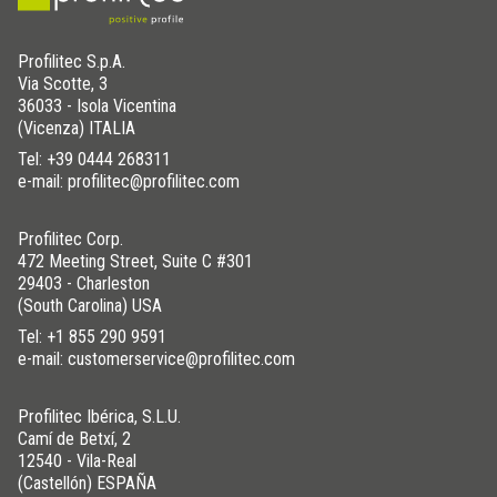
Profilitec S.p.A.
Via Scotte, 3
36033 - Isola Vicentina
(Vicenza) ITALIA
Tel:
+39 0444 268311
e-mail: profilitec@profilitec.com
Profilitec Corp.
472 Meeting Street, Suite C #301
29403 - Charleston
(South Carolina) USA
Tel:
+1 855 290 9591
e-mail: customerservice@profilitec.com
Profilitec Ibérica, S.L.U.
Camí de Betxí, 2
12540 - Vila-Real
(Castellón) ESPAÑA