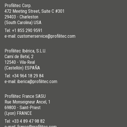
Profilitec Corp.
472 Meeting Street, Suite C #301
29403 - Charleston
(South Carolina) USA
Tel:
+1 855 290 9591
e-mail: customerservice@profilitec.com
Profilitec Ibérica, S.L.U.
Camí de Betxí, 2
12540 - Vila-Real
(Castellón) ESPAÑA
Tel:
+34 964 18 29 84
e-mail: iberica@profilitec.com
Profilitec France SASU
Rue Monseigneur Ancel, 1
69800 - Saint-Priest
(Lyon) FRANCE
Tel:
+33 4 89 47 98 82
e-mail: france@profilitec.com