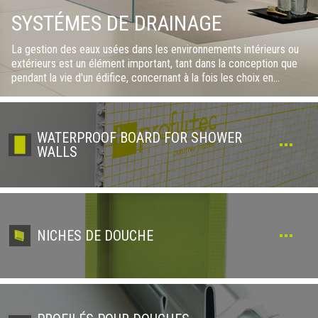
SYSTÉMES DE DRAINAGE
La gestion des eaux usées dans les environnements intérieurs ou
extérieurs est un élément important, tant dans la conception que
pendant la vie d'un édifice, concernant à la fois les choix en
matière technique et esthétique. Bondes carrées pour douches
italiennes En plus des caniveaux linéaires de la gamme, nous
proposons une gamme de bondes carrées avec positionnement
central. Produits pour la collecte de l'eau à l'extérieur La ligne
WATERPROOF BOARD FOR SHOWER
Copridrain consiste en un système d’écoulement idéal pour les
WALLS
environnements extérieurs. De forme carrée et essentielle, ce
système convient, au niveau esthétique, à tous les
environnements. Multidrain est un système d’écoulement
secondaire composé de conduits carrelables et modulaires pour
l'extérieur. Cette gamme est composée d'éléments modulaires et
à pente intégrée pour un écoulement de l'eau parfait. Elle est
NICHES DE DOUCHE
idéale pour les espaces extérieurs tels que les piscines.