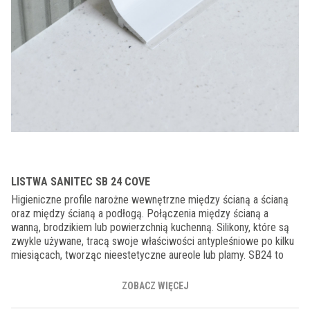
LISTWA SANITEC SB 24 COVE
Higieniczne profile narożne wewnętrzne między ścianą a ścianą
oraz między ścianą a podłogą. Połączenia między ścianą a
wanną, brodzikiem lub powierzchnią kuchenną. Silikony, które są
zwykle używane, tracą swoje właściwości antypleśniowe po kilku
miesiącach, tworząc nieestetyczne aureole lub plamy. SB24 to
plastikowy profil z tylnym wspornikiem, który ułatwia aplikację i
chwyt kleju, za pomocą którego jest instalowany na ścianie.
ZOBACZ WIĘCEJ
Poprawia lub przywraca wygląd narożników, czyniąc je bardziej