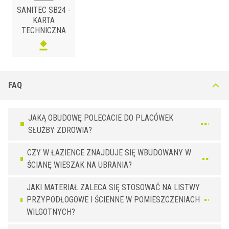
SANITEC SB24 -
KARTA
TECHNICZNA
FAQ
ŻYWICA SYNTETYCZNA
/
BxH (mm)
Art.
Kolor
11 x 11
SB 24 P11
Biały
JAKĄ OBUDOWĘ POLECACIE DO PLACÓWEK
SŁUŻBY ZDROWIA?
CZY W ŁAZIENCE ZNAJDUJE SIĘ WBUDOWANY W
ŚCIANĘ WIESZAK NA UBRANIA?
JAKI MATERIAŁ ZALECA SIĘ STOSOWAĆ NA LISTWY
PRZYPODŁOGOWE I ŚCIENNE W POMIESZCZENIACH
WILGOTNYCH?