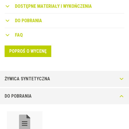
higienicznymi.
DOSTĘPNE MATERIAŁY I WYKOŃCZENIA
DO POBRANIA
FAQ
POPROŚ O WYCENĘ
ŻYWICA SYNTETYCZNA
Sanitec SB24-P w żywicy syntetycznej
DO POBRANIA
Wytłaczany jako stała żywica syntetyczna, profil barwiony w masie,
nadaje się do różnych zastosowań projektowych. Profil jest
szczególnie odpowiedni do wanien akrylowych, ponieważ bardziej
miękkie, przezroczyste zewnętrzne krawędzie profilu zapewniają
doskonałą przyczepność.