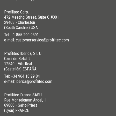
Profilitec Corp.
472 Meeting Street, Suite C #301
29403 - Charleston
(South Carolina) USA
Tel:
+1 855 290 9591
e-mail: customerservice@profilitec.com
Profilitec Ibérica, S.L.U.
Camí de Betxí, 2
12540 - Vila-Real
(Castellón) ESPAÑA
Tel:
+34 964 18 29 84
e-mail: iberica@profilitec.com
Profilitec France SASU
Rue Monseigneur Ancel, 1
69800 - Saint-Priest
(Lyon) FRANCE