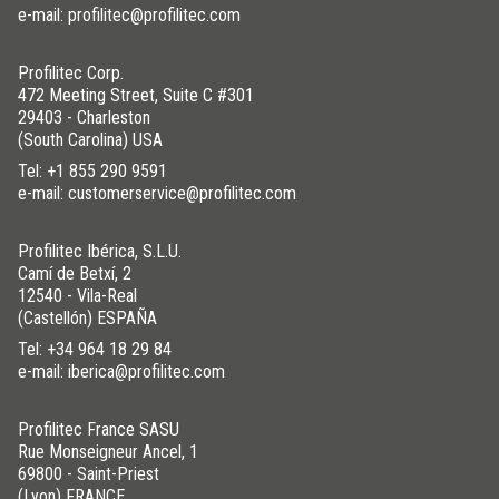
e-mail: profilitec@profilitec.com
Profilitec Corp.
472 Meeting Street, Suite C #301
29403 - Charleston
(South Carolina) USA
Tel:
+1 855 290 9591
e-mail: customerservice@profilitec.com
Profilitec Ibérica, S.L.U.
Camí de Betxí, 2
12540 - Vila-Real
(Castellón) ESPAÑA
Tel:
+34 964 18 29 84
e-mail: iberica@profilitec.com
Profilitec France SASU
Rue Monseigneur Ancel, 1
69800 - Saint-Priest
(Lyon) FRANCE