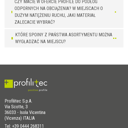
CZY MACIE W OFERCIE PROFILE DO PODŁÓG
ODPORNYCH NA OBCIĄŻENIA? W MIEJSCACH O
DUŻYM NATĘŻENIU RUCHU, JAKI MATERIAŁ
ZALECACIE WYBRAĆ?
KTÓRE SPOINY Z PAŃSTWA ASORTYMENTU MOŻNA
WYGŁADZAĆ NA MIEJSCU?
Profilitec S.p.A.
Via Scotte, 3
36033 - Isola Vicentina
(Vicenza) ITALIA
Tel:
+39 0444 268311