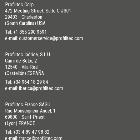
Profilitec Corp.
472 Meeting Street, Suite C #301
29403 - Charleston
(South Carolina) USA
Tel:
+1 855 290 9591
e-mail: customerservice@profilitec.com
Profilitec Ibérica, S.L.U.
Camí de Betxí, 2
12540 - Vila-Real
(Castellón) ESPAÑA
Tel:
+34 964 18 29 84
e-mail: iberica@profilitec.com
Profilitec France SASU
Rue Monseigneur Ancel, 1
69800 - Saint-Priest
(Lyon) FRANCE
Tel:
+33 4 89 47 98 82
e-mail: france@profilitec.com