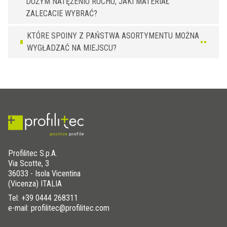
DUŻYM NATĘŻENIU RUCHU, JAKI MATERIAŁ
ZALECACIE WYBRAĆ?
KTÓRE SPOINY Z PAŃSTWA ASORTYMENTU MOŻNA
WYGŁADZAĆ NA MIEJSCU?
Profilitec S.p.A.
Via Scotte, 3
36033 - Isola Vicentina
(Vicenza) ITALIA
Tel:
+39 0444 268311
e-mail: profilitec@profilitec.com