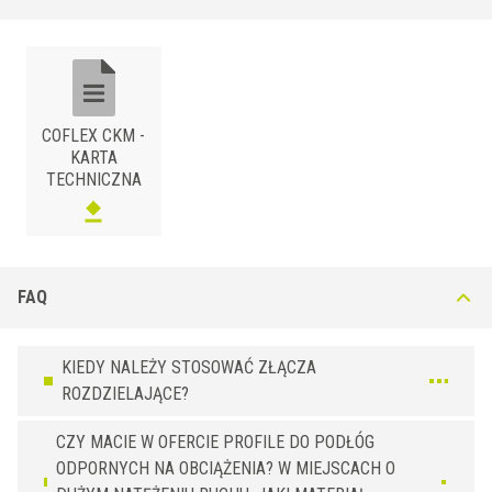
mechaniczne oraz zużycie. Nadaje się do użytku wewnątrz i na
zewnątrz, w projektach publicznych i obiektach rekreacyjnych z
klasycznymi detalami.
COFLEX CKM -
KARTA
TECHNICZNA
ALUMINUM
/ NATURALNE
BxH (mm)
Art.
45 x 11
CKM 450 AN
MOSIĄDZ
/ NATURALNE
FAQ
BxH (mm)
Art.
45 x 11
CKM 450 ON
KIEDY NALEŻY STOSOWAĆ ZŁĄCZA
ROZDZIELAJĄCE?
CZY MACIE W OFERCIE PROFILE DO PODŁÓG
ODPORNYCH NA OBCIĄŻENIA? W MIEJSCACH O