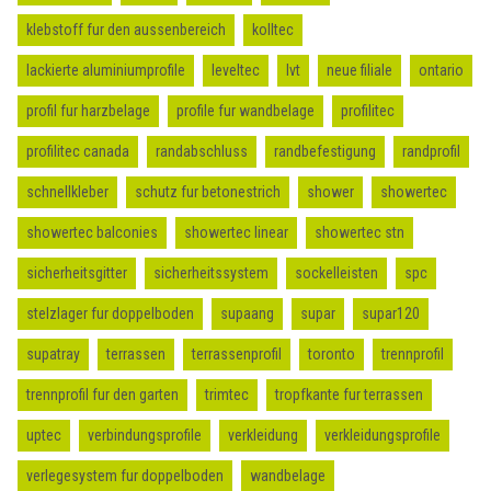
klebstoff fur den aussenbereich
kolltec
lackierte aluminiumprofile
leveltec
lvt
neue filiale
ontario
profil fur harzbelage
profile fur wandbelage
profilitec
profilitec canada
randabschluss
randbefestigung
randprofil
schnellkleber
schutz fur betonestrich
shower
showertec
showertec balconies
showertec linear
showertec stn
sicherheitsgitter
sicherheitssystem
sockelleisten
spc
stelzlager fur doppelboden
supaang
supar
supar120
supatray
terrassen
terrassenprofil
toronto
trennprofil
trennprofil fur den garten
trimtec
tropfkante fur terrassen
uptec
verbindungsprofile
verkleidung
verkleidungsprofile
verlegesystem fur doppelboden
wandbelage