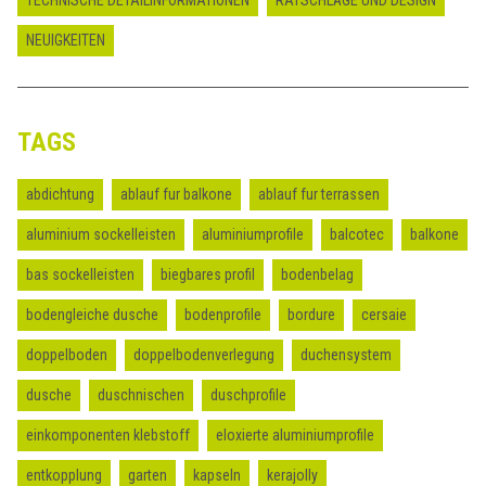
NEUIGKEITEN
TAGS
abdichtung
ablauf fur balkone
ablauf fur terrassen
aluminium sockelleisten
aluminiumprofile
balcotec
balkone
bas sockelleisten
biegbares profil
bodenbelag
bodengleiche dusche
bodenprofile
bordure
cersaie
doppelboden
doppelbodenverlegung
duchensystem
dusche
duschnischen
duschprofile
einkomponenten klebstoff
eloxierte aluminiumprofile
entkopplung
garten
kapseln
kerajolly