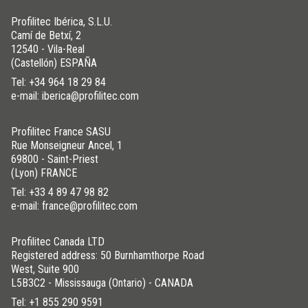
Profilitec Ibérica, S.L.U.
Camí de Betxí, 2
12540 - Vila-Real
(Castellón) ESPAÑA
Tel:
+34 964 18 29 84
e-mail: iberica@profilitec.com
Profilitec France SASU
Rue Monseigneur Ancel, 1
69800 - Saint-Priest
(Lyon) FRANCE
Tel:
+33 4 89 47 98 82
e-mail: france@profilitec.com
Profilitec Canada LTD
Registered address: 50 Burnhamthorpe Road
West, Suite 900
L5B3C2 - Mississauga (Ontario) - CANADA
Tel:
+1 855 290 9591