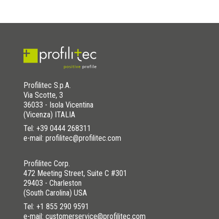
Profilitec S.p.A.
Via Scotte, 3
36033 - Isola Vicentina
(Vicenza) ITALIA
Tel:
+39 0444 268311
e-mail: profilitec@profilitec.com
Profilitec Corp.
472 Meeting Street, Suite C #301
29403 - Charleston
(South Carolina) USA
Tel:
+1 855 290 9591
e-mail: customerservice@profilitec.com