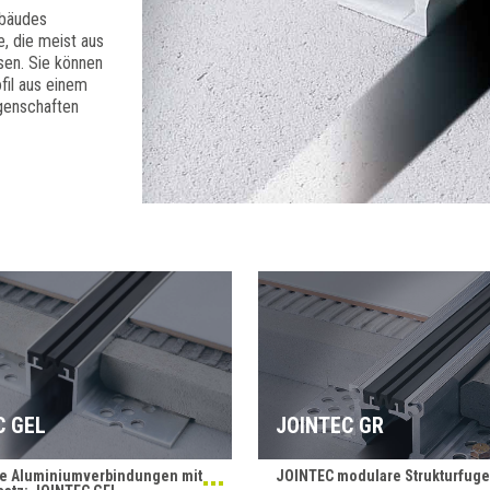
ebäudes
e, die meist aus
en. Sie können
il aus einem
genschaften
C GEL
JOINTEC GR
lle Aluminiumverbindungen mit
JOINTEC modulare Strukturfug