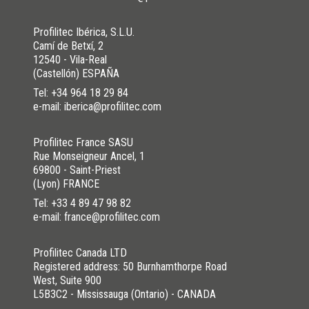
Profilitec Ibérica, S.L.U.
Camí de Betxí, 2
12540 - Vila-Real
(Castellón) ESPAÑA
Tel:
+34 964 18 29 84
e-mail: iberica@profilitec.com
Profilitec France SASU
Rue Monseigneur Ancel, 1
69800 - Saint-Priest
(Lyon) FRANCE
Tel:
+33 4 89 47 98 82
e-mail: france@profilitec.com
Profilitec Canada LTD
Registered address: 50 Burnhamthorpe Road
West, Suite 900
L5B3C2 - Mississauga (Ontario) - CANADA