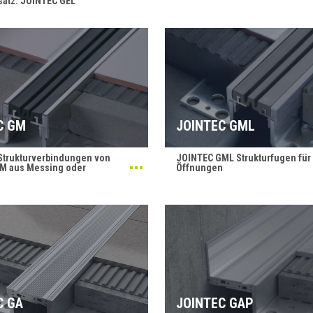
atz: JOINTEC GEL
C GM
JOINTEC GML
Strukturverbindungen von
JOINTEC GML Strukturfugen für
M aus Messing oder
Öffnungen
C GA
JOINTEC GAP