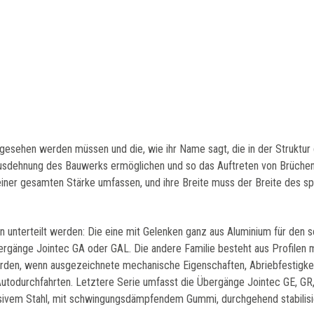
orgesehen werden müssen und die, wie ihr Name sagt, die in der Strukt
 Ausdehnung des Bauwerks ermöglichen und so das Auftreten von Brüche
iner gesamten Stärke umfassen, und ihre Breite muss der Breite des sp
en unterteilt werden: Die eine mit Gelenken ganz aus Aluminium für den
ergänge Jointec GA oder GAL. Die andere Familie besteht aus Profilen m
n, wenn ausgezeichnete mechanische Eigenschaften, Abriebfestigkeit 
Autodurchfahrten. Letztere Serie umfasst die Übergänge Jointec GE, GR, 
ssivem Stahl, mit schwingungsdämpfendem Gummi, durchgehend stabilis