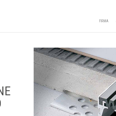
FIRMA
NE
O