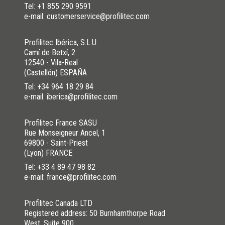
Tel:
+1 855 290 9591
e-mail: customerservice@profilitec.com
Profilitec Ibérica, S.L.U.
Camí de Betxí, 2
12540 - Vila-Real
(Castellón) ESPAÑA
Tel:
+34 964 18 29 84
e-mail: iberica@profilitec.com
Profilitec France SASU
Rue Monseigneur Ancel, 1
69800 - Saint-Priest
(Lyon) FRANCE
Tel:
+33 4 89 47 98 82
e-mail: france@profilitec.com
Profilitec Canada LTD
Registered address: 50 Burnhamthorpe Road
West, Suite 900