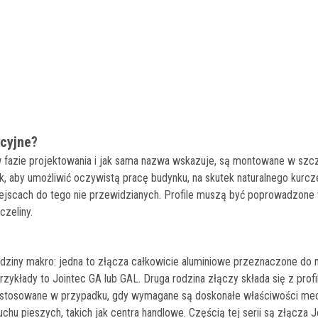
cyjne?
 fazie projektowania i jak sama nazwa wskazuje, są montowane w szcz
aby umożliwić oczywistą pracę budynku, na skutek naturalnego kurczen
ejscach do tego nie przewidzianych. Profile muszą być poprowadzone w
czeliny.
rodziny makro: jedna to złącza całkowicie aluminiowe przeznaczone d
przykłady to Jointec GA lub GAL. Druga rodzina złączy składa się z prof
stosowane w przypadku, gdy wymagane są doskonałe właściwości mech
hu pieszych, takich jak centra handlowe. Częścią tej serii są złącza 