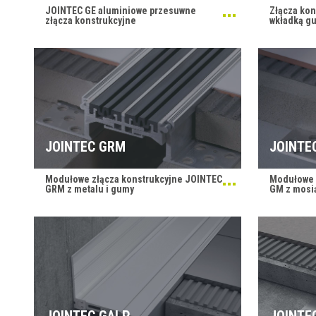
JOINTEC GE aluminiowe przesuwne
Złącza kon
złącza konstrukcyjne
wkładką g
JOINTEC GRM
JOINTE
Modułowe złącza konstrukcyjne JOINTEC
Modułowe 
GRM z metalu i gumy
GM z mosi
JOINTEC GALP
JOINTE