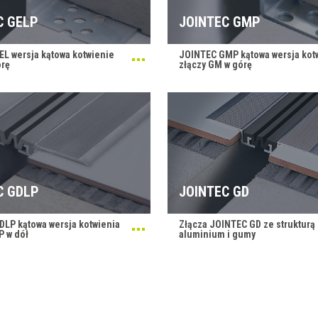
C GELP
JOINTEC GMP
L wersja kątowa kotwienie
JOINTEC GMP kątowa wersja kot
órę
złączy GM w górę
C GDLP
JOINTEC GD
LP kątowa wersja kotwienia
Złącza JOINTEC GD ze strukturą
P w dół
aluminium i gumy