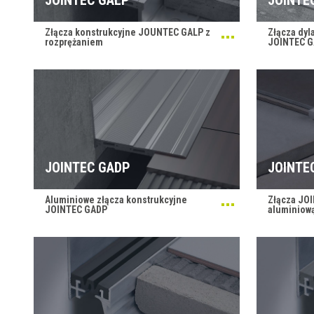
Złącza konstrukcyjne JOUNTEC GALP z
Złącza dyl
rozprężaniem
JOINTEC G
JOINTEC GADP
JOINTE
Aluminiowe złącza konstrukcyjne
Złącza JOI
JOINTEC GADP
aluminiow