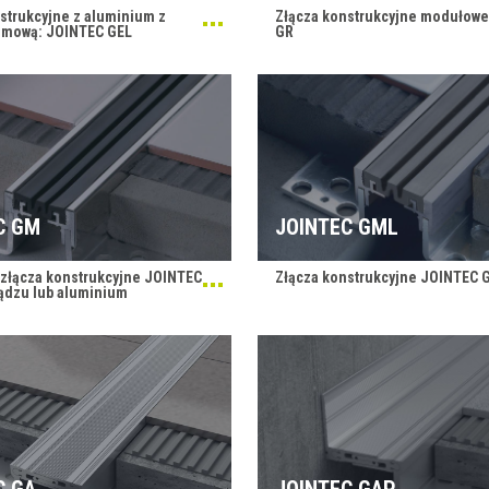
strukcyjne z aluminium z
Złącza konstrukcyjne modułow
umową: JOINTEC GEL
GR
C GM
JOINTEC GML
złącza konstrukcyjne JOINTEC
Złącza konstrukcyjne JOINTEC 
ądzu lub aluminium
C GA
JOINTEC GAP