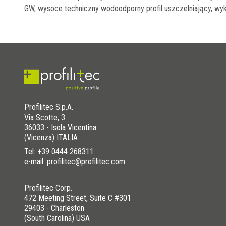
GW, wysoce techniczny wodoodporny profil uszczelniający, wyko
Profilitec S.p.A.
Via Scotte, 3
36033 - Isola Vicentina
(Vicenza) ITALIA
Tel:
+39 0444 268311
e-mail: profilitec@profilitec.com
Profilitec Corp.
472 Meeting Street, Suite C #301
29403 - Charleston
(South Carolina) USA