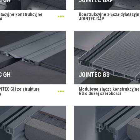
atacyjne konstrukcyjne
Konstrukcyjne złącza dylatacyjn
A
JOINTEC GAP
C GH
JOINTEC GS
NTEC GH ze strukturą
Modułowe złącza konstrukcyjn
ą
GS o dużej szerokości