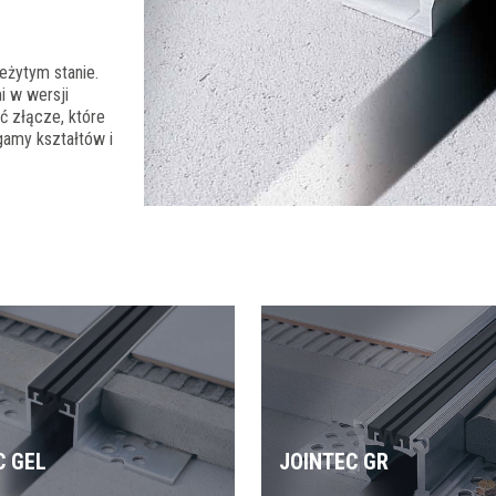
eżytym stanie.
i w wersji
ć złącze, które
gamy kształtów i
C GEL
JOINTEC GR