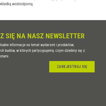
i wkładką wodoodporną.
Z SIĘ NA NASZ NEWSLETTER
tualne informacje na temat wydarzeń i produktów,
ych budów, w których partycypujemy, czym dzielimy się z
entami.
ZAREJESTRUJ SIĘ