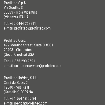
Profilitec S.p.A.
Via Scotte, 3
36033 - Isola Vicentina
(Vicenza) ITALIA
Tel:
+39 0444 268311
e-mail: profilitec@profilitec.com
Profilitec Corp.
472 Meeting Street, Suite C #301
29403 - Charleston
(South Carolina) USA
Tel:
+1 855 290 9591
e-mail: customerservice@profilitec.com
Profilitec Ibérica, S.L.U.
Camí de Betxí, 2
12540 - Vila-Real
(Castellón) ESPAÑA
Tel:
+34 964 18 29 84
e-mail: iberica@profilitec.com