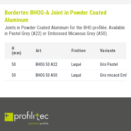
Bordertec BHOG-A Joint in Powder Coated
Aluminum
Joints in Powder Coated Aluminum for the BHO profilée. Available
in Pastel Grey (A22) or Embossed Micaeous Grey (A50).
H
Art.
Finition
Variante
(mm)
50
BHOG 50 A22
Laqué
Gris Pastel
50
BHOG 50 A50
Laqué
Gris micacé Embo