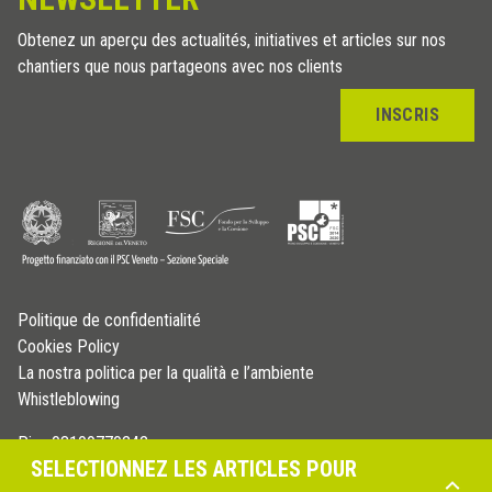
Obtenez un aperçu des actualités, initiatives et articles sur nos
chantiers que nous partageons avec nos clients
INSCRIS
Politique de confidentialité
Cookies Policy
La nostra politica per la qualità e l’ambiente
Whistleblowing
P.iva 03109770242
SELECTIONNEZ LES ARTICLES POUR
© Copyright 2026 - Profilitec S.p.A - All right reserved