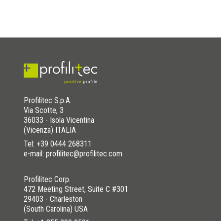
Profilitec S.p.A.
Via Scotte, 3
36033 - Isola Vicentina
(Vicenza) ITALIA
Tel:
+39 0444 268311
e-mail: profilitec@profilitec.com
Profilitec Corp.
472 Meeting Street, Suite C #301
29403 - Charleston
(South Carolina) USA