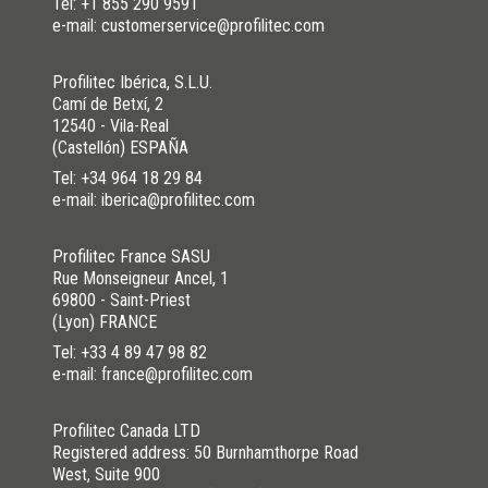
Tel:
+1 855 290 9591
e-mail: customerservice@profilitec.com
Profilitec Ibérica, S.L.U.
Camí de Betxí, 2
12540 - Vila-Real
(Castellón) ESPAÑA
Tel:
+34 964 18 29 84
e-mail: iberica@profilitec.com
Profilitec France SASU
Rue Monseigneur Ancel, 1
69800 - Saint-Priest
(Lyon) FRANCE
Tel:
+33 4 89 47 98 82
e-mail: france@profilitec.com
Profilitec Canada LTD
Registered address: 50 Burnhamthorpe Road
West, Suite 900