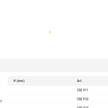
H (mm)
Art.
CRE P11
r
CRE P32
rs