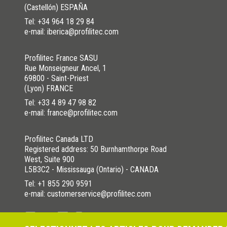
(Castellón) ESPAÑA
Tel:
+34 964 18 29 84
e-mail: iberica@profilitec.com
Profilitec France SASU
Rue Monseigneur Ancel, 1
69800 - Saint-Priest
(Lyon) FRANCE
Tel:
+33 4 89 47 98 82
e-mail: france@profilitec.com
Profilitec Canada LTD
Registered address: 50 Burnhamthorpe Road
West, Suite 900
L5B3C2 - Mississauga (Ontario) - CANADA
Tel:
+1 855 290 9591
e-mail: customerservice@profilitec.com