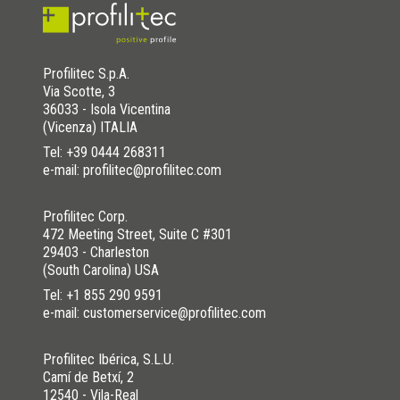
Profilitec S.p.A.
Via Scotte, 3
36033 - Isola Vicentina
(Vicenza) ITALIA
Tel:
+39 0444 268311
e-mail: profilitec@profilitec.com
Profilitec Corp.
472 Meeting Street, Suite C #301
29403 - Charleston
(South Carolina) USA
Tel:
+1 855 290 9591
e-mail: customerservice@profilitec.com
Profilitec Ibérica, S.L.U.
Camí de Betxí, 2
12540 - Vila-Real