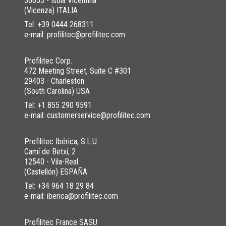
36033 - Isola Vicentina
(Vicenza) ITALIA
Tel:
+39 0444 268311
e-mail: profilitec@profilitec.com
Profilitec Corp.
472 Meeting Street, Suite C #301
29403 - Charleston
(South Carolina) USA
Tel:
+1 855 290 9591
e-mail: customerservice@profilitec.com
Profilitec Ibérica, S.L.U.
Camí de Betxí, 2
12540 - Vila-Real
(Castellón) ESPAÑA
Tel:
+34 964 18 29 84
e-mail: iberica@profilitec.com
Profilitec France SASU