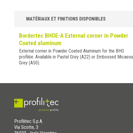
MATÉRIAUX ET FINITIONS DISPONIBLES
Bordertec BHOE-A External corner in Powder
Coated aluminum
External corner in Powder Coated Aluminum for the BHO
profilée. Available in Pastel Grey (A22) or Embossed Micaeo
Grey (A50).
Profilitec S.p.A.
Via Scotte, 3