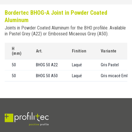
Bordertec BHOG-A Joint in Powder Coated
Aluminum
Joints in Powder Coated Aluminum for the BHO profilée. Available
in Pastel Grey (A22) or Embossed Micaeous Grey (A50).
H
Art.
Finition
Variante
(mm)
50
BHOG 50 A22
Laqué
Gris Pastel
50
BHOG 50 A50
Laqué
Gris micacé Embo