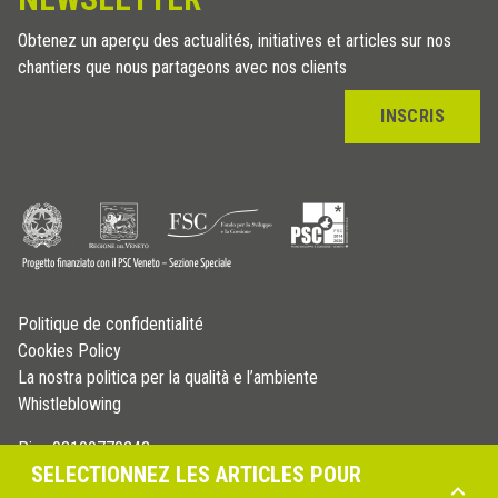
Obtenez un aperçu des actualités, initiatives et articles sur nos
chantiers que nous partageons avec nos clients
INSCRIS
Politique de confidentialité
Cookies Policy
La nostra politica per la qualità e l’ambiente
Whistleblowing
P.iva 03109770242
SELECTIONNEZ LES ARTICLES POUR
© Copyright 2026 - Profilitec S.p.A - All right reserved