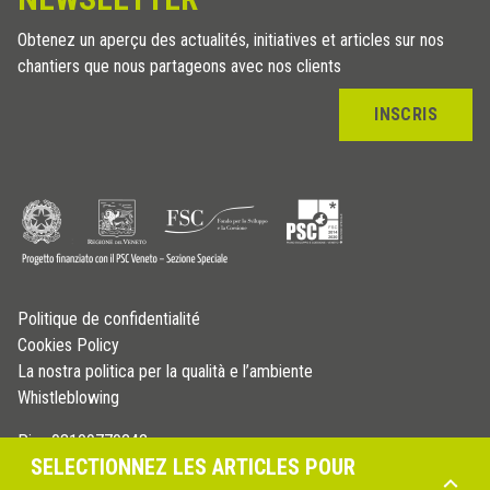
Obtenez un aperçu des actualités, initiatives et articles sur nos
chantiers que nous partageons avec nos clients
INSCRIS
Politique de confidentialité
Cookies Policy
La nostra politica per la qualità e l’ambiente
Whistleblowing
P.iva 03109770242
SELECTIONNEZ LES ARTICLES POUR
© Copyright 2026 - Profilitec S.p.A - All right reserved