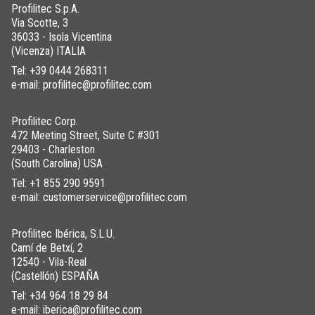
Profilitec S.p.A.
Via Scotte, 3
36033 - Isola Vicentina
(Vicenza) ITALIA
Tel:
+39 0444 268311
e-mail: profilitec@profilitec.com
Profilitec Corp.
472 Meeting Street, Suite C #301
29403 - Charleston
(South Carolina) USA
Tel:
+1 855 290 9591
e-mail: customerservice@profilitec.com
Profilitec Ibérica, S.L.U.
Camí de Betxí, 2
12540 - Vila-Real
(Castellón) ESPAÑA
Tel:
+34 964 18 29 84
e-mail: iberica@profilitec.com