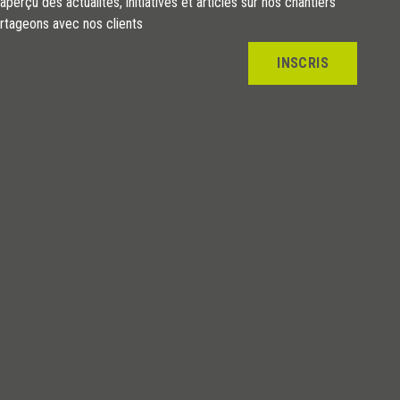
perçu des actualités, initiatives et articles sur nos chantiers
rtageons avec nos clients
INSCRIS