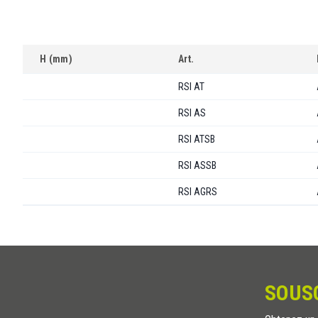
H (mm)
Art.
RSI AT
RSI AS
RSI ATSB
RSI ASSB
RSI AGRS
SOUS