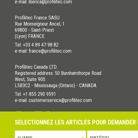
e-mail: iberica@profilitec.com
Profilitec France SASU
Rue Monseigneur Ancel, 1
69800 - Saint-Priest
(Lyon) FRANCE
Tel:
+33 4 89 47 98 82
e-mail: france@profilitec.com
Profilitec Canada LTD
Registered address: 50 Burnhamthorpe Road
West, Suite 900
L5B3C2 - Mississauga (Ontario) - CANADA
Tel:
+1 855 290 9591
e-mail: customerservice@profilitec.com
SELECTIONNEZ LES ARTICLES POUR DEMANDER 
Politique de confidentialité
Cookies Policy
La nostra politica