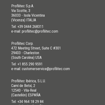
Profilitec S.p.A.
Via Scotte, 3
36033 - Isola Vicentina
(Vicenza) ITALIA
Tel:
+39 0444 268311
e-mail: profilitec@profilitec.com
Profilitec Corp.
472 Meeting Street, Suite C #301
29403 - Charleston
(South Carolina) USA
Tel:
+1 855 290 9591
e-mail: customerservice@profilitec.com
Profilitec Ibérica, S.L.U.
Camí de Betxí, 2
12540 - Vila-Real
(Castellón) ESPAÑA
Tel:
+34 964 18 29 84