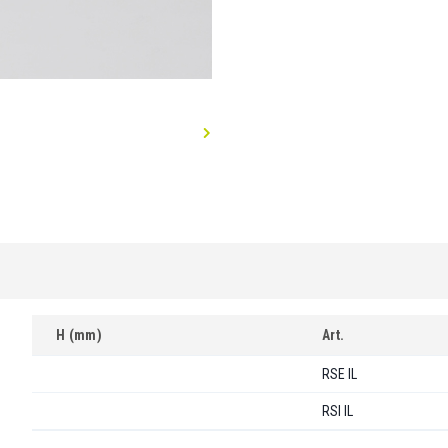
H (mm)
Art.
RSE IL
RSI IL