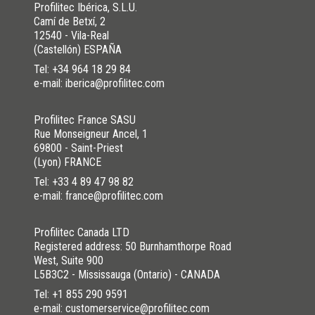
Profilitec Ibérica, S.L.U.
Camí de Betxí, 2
12540 - Vila-Real
(Castellón) ESPAÑA
Tel:
+34 964 18 29 84
e-mail: iberica@profilitec.com
Profilitec France SASU
Rue Monseigneur Ancel, 1
69800 - Saint-Priest
(Lyon) FRANCE
Tel:
+33 4 89 47 98 82
e-mail: france@profilitec.com
Profilitec Canada LTD
Registered address: 50 Burnhamthorpe Road
West, Suite 900
L5B3C2 - Mississauga (Ontario) - CANADA
Tel:
+1 855 290 9591
e-mail: customerservice@profilitec.com