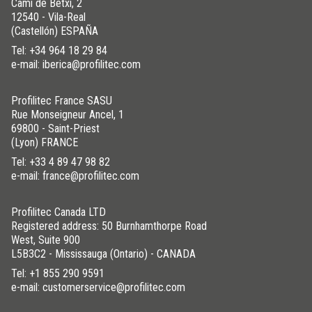
Camí de Betxí, 2
12540 - Vila-Real
(Castellón) ESPAÑA
Tel:
+34 964 18 29 84
e-mail: iberica@profilitec.com
Profilitec France SASU
Rue Monseigneur Ancel, 1
69800 - Saint-Priest
(Lyon) FRANCE
Tel:
+33 4 89 47 98 82
e-mail: france@profilitec.com
Profilitec Canada LTD
Registered address: 50 Burnhamthorpe Road
West, Suite 900
L5B3C2 - Mississauga (Ontario) - CANADA
Tel:
+1 855 290 9591
e-mail: customerservice@profilitec.com