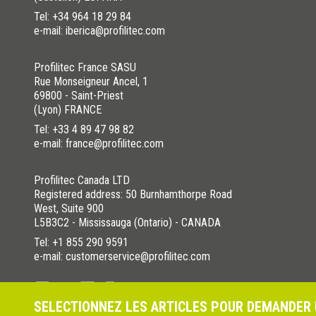
Tel:
+34 964 18 29 84
e-mail: iberica@profilitec.com
Profilitec France SASU
Rue Monseigneur Ancel, 1
69800 - Saint-Priest
(Lyon) FRANCE
Tel:
+33 4 89 47 98 82
e-mail: france@profilitec.com
Profilitec Canada LTD
Registered address: 50 Burnhamthorpe Road
West, Suite 900
L5B3C2 - Mississauga (Ontario) - CANADA
Tel:
+1 855 290 9591
e-mail: customerservice@profilitec.com
SELECTIONNEZ LES ARTICLES POUR DEMANDER 