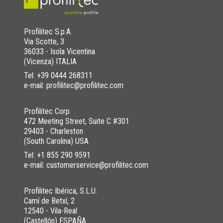
Profilitec S.p.A.
Via Scotte, 3
36033 - Isola Vicentina
(Vicenza) ITALIA
Tel:
+39 0444 268311
e-mail: profilitec@profilitec.com
Profilitec Corp.
472 Meeting Street, Suite C #301
29403 - Charleston
(South Carolina) USA
Tel:
+1 855 290 9591
e-mail: customerservice@profilitec.com
Profilitec Ibérica, S.L.U.
Camí de Betxí, 2
12540 - Vila-Real
(Castellón) ESPAÑA