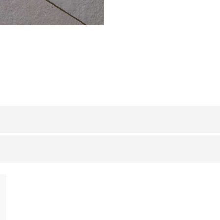
ACIER INOX 304
/ BROSSÉ
BxH (mm)
100 / 8
100 / 10
150 / 8
150 / 10