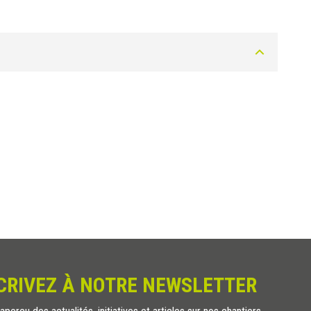
Couleur
Blanchì
Erable
Hêtre
Rouvre
Cerisier
Noyer Clair
Noyer Foncé
Wengé
Wengé Rouvre
Rouvre Decapé
Rouvre Gris
CRIVEZ À NOTRE NEWSLETTER