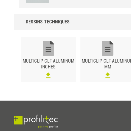
uniforme et reste exempt d'impuretés sur la surface. Finitions
résistantes aux produits chimiques et indéchirables.
H= de 4 à 6 mm
DESSINS TECHNIQUES
CLF320-A
MULTICLIP CLF ALUMINUM
MULTICLIP CLF ALUMIN
INCHES
MM