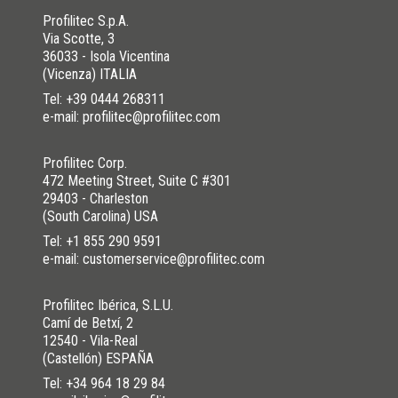
Profilitec S.p.A.
Via Scotte, 3
36033 - Isola Vicentina
(Vicenza) ITALIA
Tel:
+39 0444 268311
e-mail: profilitec@profilitec.com
Profilitec Corp.
472 Meeting Street, Suite C #301
29403 - Charleston
(South Carolina) USA
Tel:
+1 855 290 9591
e-mail: customerservice@profilitec.com
Profilitec Ibérica, S.L.U.
Camí de Betxí, 2
12540 - Vila-Real
(Castellón) ESPAÑA
Tel:
+34 964 18 29 84