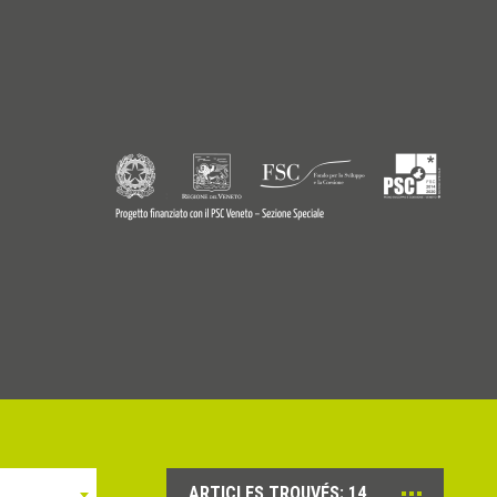
9770242
© Copyright 2026 - Profilitec S.p.A - All right reserved
ARTICLES TROUVÉS:
14