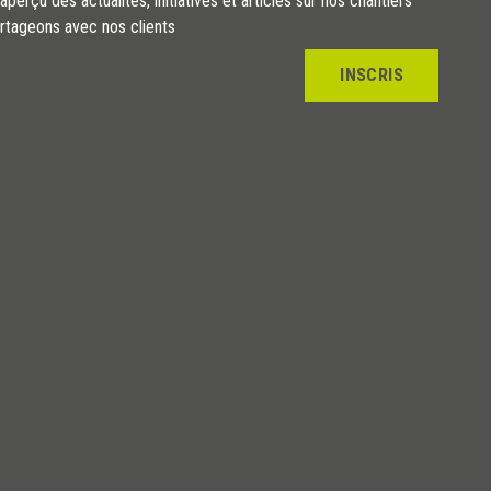
perçu des actualités, initiatives et articles sur nos chantiers
rtageons avec nos clients
INSCRIS