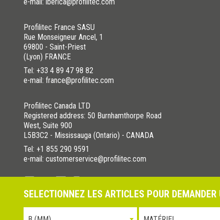
e-mail: iberica@profilitec.com
Profilitec France SASU
Rue Monseigneur Ancel, 1
69800 - Saint-Priest
(Lyon) FRANCE
Tel:
+33 4 89 47 98 82
e-mail: france@profilitec.com
Profilitec Canada LTD
Registered address: 50 Burnhamthorpe Road
West, Suite 900
L5B3C2 - Mississauga (Ontario) - CANADA
Tel:
+1 855 290 9591
e-mail: customerservice@profilitec.com
SELECTIONNEZ LES ARTICLES POUR DEMANDER 
Politique de confidentialité
Cookies Policy
La nostra politica
B (MM)
MATÉRIEL