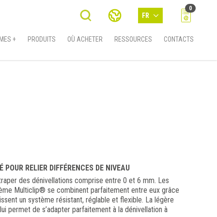
0
FR
MES +
PRODUITS
OÙ ACHETER
RESSOURCES
CONTACTS
É POUR RELIER DIFFÉRENCES DE NIVEAU
attraper des dénivellations comprise entre 0 et 6 mm. Les
ème Multiclip® se combinent parfaitement entre eux grâce
issent un système résistant, réglable et flexible. La légère
n lui permet de s’adapter parfaitement à la dénivellation à