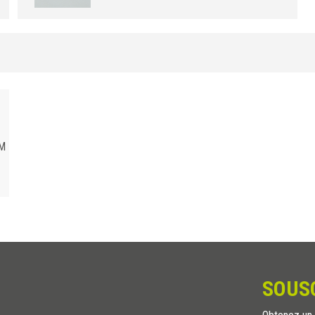
ALUMINIUM
/ EFFET BOIS HAUTE RÉSISTANCE
B (mm)
Art.
32
CLF 320 RS
32
CLF 320 AC
32
CLF 320 FA
32
CLF 320 RO
32
CLF 320 CI
UM
32
CLF 320 NC
32
CLF 320 NS
32
CLF 320 WE
32
CLF 320 RW
32
CLF 320 RD
32
CLF 320 RG
SOUS