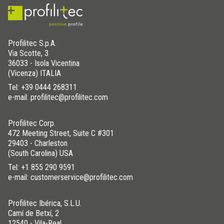
Profilitec S.p.A.
Via Scotte, 3
36033 - Isola Vicentina
(Vicenza) ITALIA
Tel:
+39 0444 268311
e-mail: profilitec@profilitec.com
Profilitec Corp.
472 Meeting Street, Suite C #301
29403 - Charleston
(South Carolina) USA
Tel:
+1 855 290 9591
e-mail: customerservice@profilitec.com
Profilitec Ibérica, S.L.U.
Camí de Betxí, 2
12540 - Vila-Real