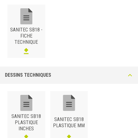
long, 2 coins intérieurs, 1 capuchon droit et 1 capuchon gauche.
SANITEC SB18 -
FICHE
TECHNIQUE
MÉTHACRYLATE
/
BxH (mm)
Art.
Couleur
DESSINS TECHNIQUES
13 x 11
SB 18 P11
Blanc pur
SANITEC SB18
SANITEC SB18
PLASTIQUE
PLASTIQUE MM
INCHES