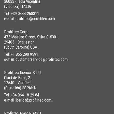
36033 - Isola Vicentina
(Vicenza) ITALIA
Tel:
+39 0444 268311
e-mail: profilitec@profilitec.com
ACIER INOX 304
/ POLI
H (mm)
Art.
Profilitec Corp.
8
FL 80 IL
472 Meeting Street, Suite C #301
10
FL 100 IL
29403 - Charleston
(South Carolina) USA
12,5
FL 125 IL
Tel:
+1 855 290 9591
e-mail: customerservice@profilitec.com
Profilitec Ibérica, S.L.U.
Camí de Betxí, 2
12540 - Vila-Real
(Castellón) ESPAÑA
Tel:
+34 964 18 29 84
e-mail: iberica@profilitec.com
Profilitec France SASU