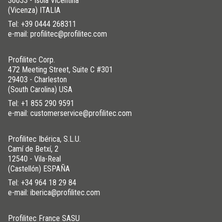
36033 - Isola Vicentina
(Vicenza) ITALIA
Tel:
+39 0444 268311
e-mail: profilitec@profilitec.com
Profilitec Corp.
472 Meeting Street, Suite C #301
29403 - Charleston
(South Carolina) USA
Tel:
+1 855 290 9591
e-mail: customerservice@profilitec.com
Profilitec Ibérica, S.L.U.
Camí de Betxí, 2
12540 - Vila-Real
(Castellón) ESPAÑA
Tel:
+34 964 18 29 84
e-mail: iberica@profilitec.com
Profilitec France SASU