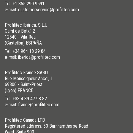
Tel:
+1 855 290 9591
e-mail: customerservice@profilitec.com
Profilitec Ibérica, S.L.U.
Camí de Betxí, 2
12540 - Vila-Real
(Castellón) ESPAÑA
Tel:
+34 964 18 29 84
e-mail: iberica@profilitec.com
Profilitec France SASU
Rue Monseigneur Ancel, 1
69800 - Saint-Priest
(Lyon) FRANCE
Tel:
+33 4 89 47 98 82
e-mail: france@profilitec.com
Profilitec Canada LTD
Registered address: 50 Burnhamthorpe Road
West, Suite 900