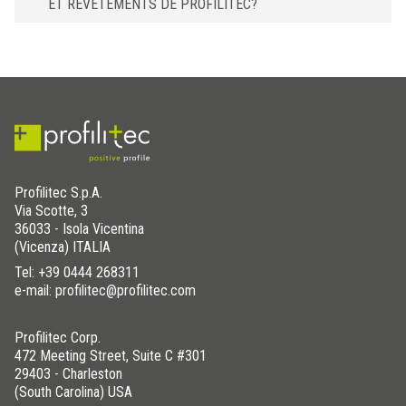
ET REVÊTEMENTS DE PROFILITEC?
Profilitec S.p.A.
Via Scotte, 3
36033 - Isola Vicentina
(Vicenza) ITALIA
Tel:
+39 0444 268311
e-mail: profilitec@profilitec.com
Profilitec Corp.
472 Meeting Street, Suite C #301
29403 - Charleston
(South Carolina) USA