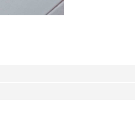
RÉSINE SYNTHÉTIQUE
/ RÉSINE SYNTHÉTIQUE
H (mm)
Art.
es
6
RJE 60 P11
ls
at
8
RJE 80 P11
ut
10
RJE 100 P11
12,5
RJE 125 P11