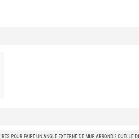
6
RJE 60 P22
8
RJE 80 P22
10
RJE 100 P22
12,5
RJE 125 P22
6
RJE 60 P31
8
RJE 80 P31
10
RJE 100 P31
12,5
RJE 125 P31
AIRES POUR FAIRE UN ANGLE EXTERNE DE MUR ARRONDI? QUELLE D