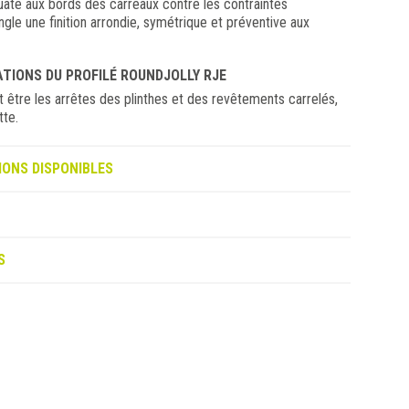
uate aux bords des carreaux contre les contraintes
ngle une finition arrondie, symétrique et préventive aux
ATIONS DU PROFILÉ ROUNDJOLLY RJE
t être les arrêtes des plinthes et des revêtements carrelés,
tte.
IONS DISPONIBLES
S