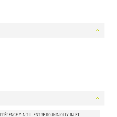
Gris Pastel
Gris Pastel
Gris Pastel
Gris Pastel
Beige bahama
Beige bahama
Beige bahama
Beige bahama
IFFÉRENCE Y-A-T-IL ENTRE ROUNDJOLLY RJ ET