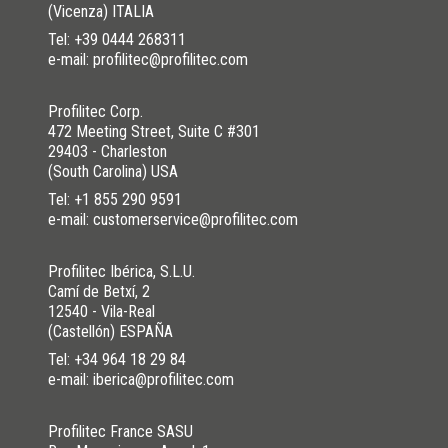
(Vicenza) ITALIA
Tel:
+39 0444 268311
e-mail: profilitec@profilitec.com
Profilitec Corp.
472 Meeting Street, Suite C #301
29403 - Charleston
(South Carolina) USA
Tel:
+1 855 290 9591
e-mail: customerservice@profilitec.com
Profilitec Ibérica, S.L.U.
Camí de Betxí, 2
12540 - Vila-Real
(Castellón) ESPAÑA
Tel:
+34 964 18 29 84
e-mail: iberica@profilitec.com
Profilitec France SASU