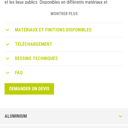
et les lieux publics. Disponibles en différents matériaux et
largeurs, ces profilés combinent les nécessités techniques avec
l’esthétique du revêtement mural. Les profilés KERACORNER
MONTRER PLUS
autocollants sont munis d’un élastomère particulier de haute
qualité, qui amortit les chocs. Solution idéale pour protéger les
MATÉRIAUX ET FINITIONS DISPONIBLES
arêtes des carrelages ou les angles des parois ébréchés.
TÉLÉCHARGEMENT
DESSINS TECHNIQUES
FAQ
DEMANDER UN DEVIS
ALUMINIUM
Keracorner CO-A en Aluminium Anodisé ou peint