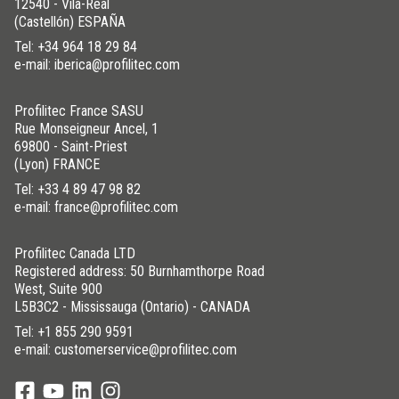
12540 - Vila-Real
(Castellón) ESPAÑA
Tel:
+34 964 18 29 84
e-mail: iberica@profilitec.com
Profilitec France SASU
Rue Monseigneur Ancel, 1
69800 - Saint-Priest
(Lyon) FRANCE
Tel:
+33 4 89 47 98 82
e-mail: france@profilitec.com
Profilitec Canada LTD
Registered address: 50 Burnhamthorpe Road
West, Suite 900
L5B3C2 - Mississauga (Ontario) - CANADA
Tel:
+1 855 290 9591
e-mail: customerservice@profilitec.com