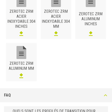
8
ZRM 80 AS
Argent
10
ZRM 100 AS
Argent
ZEROTEC ZRM
ZEROTEC ZRM
ZEROTEC ZRM
ACIER
ACIER
12,5
ZRM 125 AS
Argent
ALUMINUM
INOXYDABLE 304
INOXYDABLE 304
INCHES
10
ZRM 100 ATSB
Titane
INCHES
MM
ZEROTEC ZRM
ALUMINUM MM
FAQ
QUELS SONT LES PROFILÉS DE TRANSITION POUR