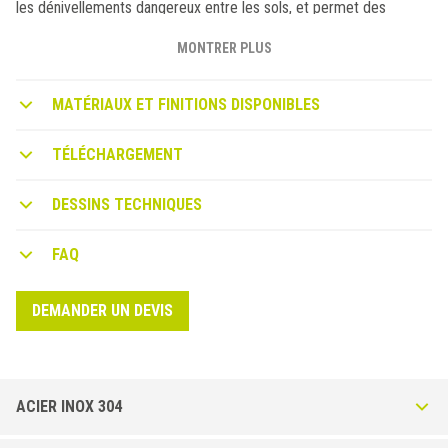
les dénivellements dangereux entre les sols, et permet des
raccords progressifs. Inclinaison étudiée pour le passage éventuel
des chariots et voitures.
MONTRER PLUS
MATÉRIAUX ET FINITIONS DISPONIBLES
TÉLÉCHARGEMENT
DESSINS TECHNIQUES
FAQ
DEMANDER UN DEVIS
ACIER INOX 304
ZEROTEC ZRM-IL Acier Inox poli AISI 304 - DIN 1.4301