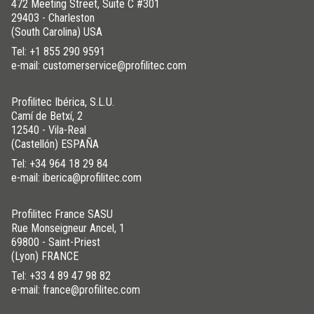
472 Meeting Street, Suite C #301
29403 - Charleston
(South Carolina) USA
Tel:
+1 855 290 9591
e-mail: customerservice@profilitec.com
Profilitec Ibérica, S.L.U.
Camí de Betxí, 2
12540 - Vila-Real
(Castellón) ESPAÑA
Tel:
+34 964 18 29 84
e-mail: iberica@profilitec.com
Profilitec France SASU
Rue Monseigneur Ancel, 1
69800 - Saint-Priest
(Lyon) FRANCE
Tel:
+33 4 89 47 98 82
e-mail: france@profilitec.com