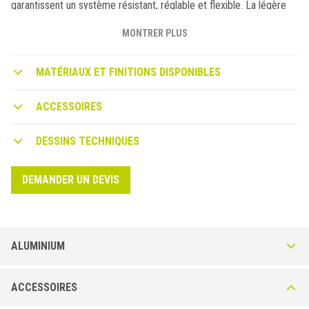
garantissent un système résistant, réglable et flexible. La légère
rotation du profilé de finition lui permet de s’adapter parfaitement
à la dénivellation à rattraper.
MONTRER PLUS
MATÉRIAUX ET FINITIONS DISPONIBLES
ACCESSOIRES
DESSINS TECHNIQUES
DEMANDER UN DEVIS
ALUMINIUM
Multiclip LVT CLF320 en Aluminium Effet Bois haute
ACCESSOIRES
résistance