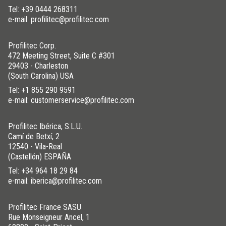
Tel:
+39 0444 268311
e-mail: profilitec@profilitec.com
Profilitec Corp.
472 Meeting Street, Suite C #301
29403 - Charleston
(South Carolina) USA
Tel:
+1 855 290 9591
e-mail: customerservice@profilitec.com
Profilitec Ibérica, S.L.U.
Camí de Betxí, 2
12540 - Vila-Real
(Castellón) ESPAÑA
Tel:
+34 964 18 29 84
e-mail: iberica@profilitec.com
Profilitec France SASU
Rue Monseigneur Ancel, 1