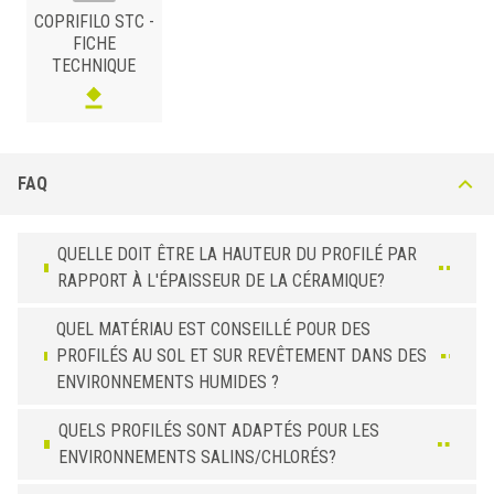
COPRIFILO STC -
FICHE
TECHNIQUE
LAITON
/ POLI
B (mm)
Art.
Installazione
FAQ
31
STC 30 OLA
Adhesivé
31
STC 30 OLN
non Adhesivé
QUELLE DOIT ÊTRE LA HAUTEUR DU PROFILÉ PAR
RAPPORT À L'ÉPAISSEUR DE LA CÉRAMIQUE?
QUEL MATÉRIAU EST CONSEILLÉ POUR DES
PROFILÉS AU SOL ET SUR REVÊTEMENT DANS DES
ENVIRONNEMENTS HUMIDES ?
QUELS PROFILÉS SONT ADAPTÉS POUR LES
ENVIRONNEMENTS SALINS/CHLORÉS?