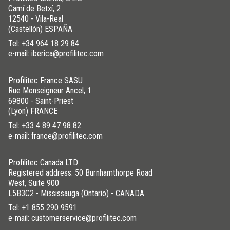
Camí de Betxí, 2
12540 - Vila-Real
(Castellón) ESPAÑA
Tel:
+34 964 18 29 84
e-mail: iberica@profilitec.com
Profilitec France SASU
Rue Monseigneur Ancel, 1
69800 - Saint-Priest
(Lyon) FRANCE
Tel:
+33 4 89 47 98 82
e-mail: france@profilitec.com
Profilitec Canada LTD
Registered address: 50 Burnhamthorpe Road
West, Suite 900
L5B3C2 - Mississauga (Ontario) - CANADA
Tel:
+1 855 290 9591
e-mail: customerservice@profilitec.com