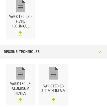
VARIOTEC LS -
FICHE
TECHNIQUE
ALUMINIUM
/ ANODISÉ
B (mm)
Art.
Couleur
Installazione
DESSINS TECHNIQUES
30
LS 30 ASA
Argent
Adhesivé
30
LS 30 AOA
Or
Adhesivé
30
LS 30 ABA
Bronze
Adhesivé
VARIOTEC LS
VARIOTEC LS
ALUMINUM
ALUMINUM MM
INCHES