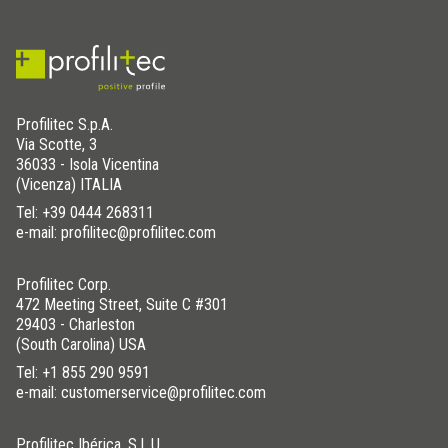
Profilitec S.p.A.
Via Scotte, 3
36033 - Isola Vicentina
(Vicenza) ITALIA
Tel:
+39 0444 268311
e-mail: profilitec@profilitec.com
Profilitec Corp.
472 Meeting Street, Suite C #301
29403 - Charleston
(South Carolina) USA
Tel:
+1 855 290 9591
e-mail: customerservice@profilitec.com
Profilitec Ibérica, S.L.U.