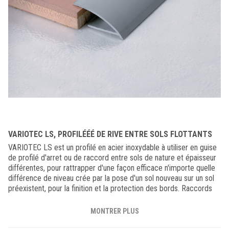
VARIOTEC LS, PROFILÉÉÉ DE RIVE ENTRE SOLS FLOTTANTS
VARIOTEC LS est un profilé en acier inoxydable à utiliser en guise
de profilé d'arret ou de raccord entre sols de nature et épaisseur
différentes, pour rattrapper d'une façon efficace n'importe quelle
différence de niveau crée par la pose d'un sol nouveau sur un sol
préexistent, pour la finition et la protection des bords. Raccords
très fonctionnels pour relier les sols en carrelage ou parquet à des
matériaux minces comme la moquette ou les sols souples.
MONTRER PLUS