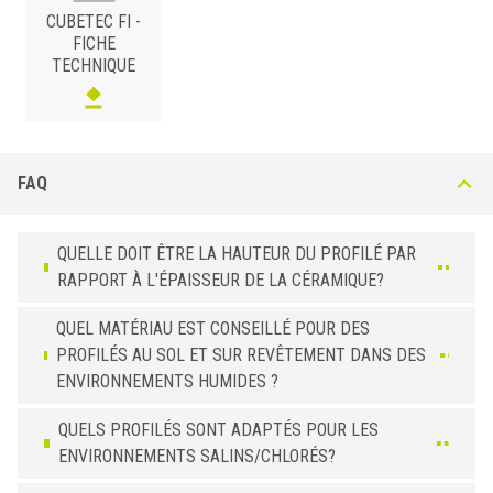
CUBETEC FI -
FICHE
TECHNIQUE
FI-I
FAQ
ACIER INOX 304
/ POLI
H (mm)
Art.
QUELLE DOIT ÊTRE LA HAUTEUR DU PROFILÉ PAR
8
FI 80 IL
RAPPORT À L'ÉPAISSEUR DE LA CÉRAMIQUE?
10
FI 100 IL
QUEL MATÉRIAU EST CONSEILLÉ POUR DES
12,5
FI 125 IL
PROFILÉS AU SOL ET SUR REVÊTEMENT DANS DES
ENVIRONNEMENTS HUMIDES ?
ACIER INOX 304
/ BROSSÉ
H (mm)
Art.
QUELS PROFILÉS SONT ADAPTÉS POUR LES
ENVIRONNEMENTS SALINS/CHLORÉS?
8
FI 80 IS
10
FI 100 IS