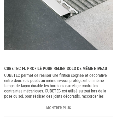
CUBETEC FI: PROFILÉ POUR RELIER SOLS DE MÊME NIVEAU
CUBETEC permet de réaliser une finition soignée et décorative
entre deux sols posés au même niveau, protégeant en même
temps de façon durable les bords du carrelage contre les
contraintes mécaniques. CUBETEC est utilisé surtout lors de la
pose du sol, pour réaliser des joints décoratifs, raccorder les
bords du carrelage, créer des encadrements pour les tapis
d’entrée et pour effectuer la transition entre deux surfaces
MONTRER PLUS
différentes. Disponible en Acier Inox poli AISI 304, en deux