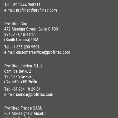
Tel:
+39 0444 268311
e-mail: profilitec@profilitec.com
Profilitec Corp.
472 Meeting Street, Suite C #301
29403 - Charleston
(South Carolina) USA
Tel:
+1 855 290 9591
e-mail: customerservice@profilitec.com
Profilitec Ibérica, S.L.U.
Camí de Betxí, 2
12540 - Vila-Real
(Castellón) ESPAÑA
Tel:
+34 964 18 29 84
e-mail: iberica@profilitec.com
Profilitec France SASU
Rue Monseigneur Ancel, 1