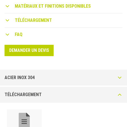
différentes largeurs de la partie visible.
MATÉRIAUX ET FINITIONS DISPONIBLES
TÉLÉCHARGEMENT
FAQ
DEMANDER UN DEVIS
ACIER INOX 304
CUBETEC FI-I* Acier Inox AISI 304 - DIN 1.4301 - Polie
TÉLÉCHARGEMENT
- Brossée
Profilé en acier inoxydable, assurant une excellente résistance à la
corrosion. profilé avec partie visible de 27 mm de large. Disponible
avec surface polie (IL) et brossée (IS).
B=27mm