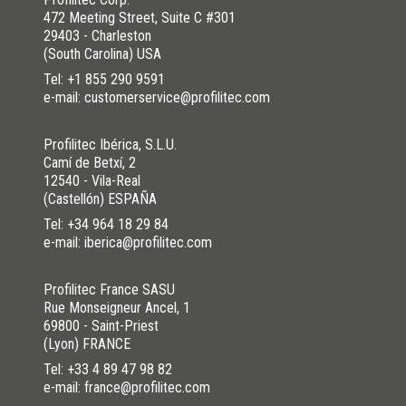
472 Meeting Street, Suite C #301
29403 - Charleston
(South Carolina) USA
Tel:
+1 855 290 9591
e-mail: customerservice@profilitec.com
Profilitec Ibérica, S.L.U.
Camí de Betxí, 2
12540 - Vila-Real
(Castellón) ESPAÑA
Tel:
+34 964 18 29 84
e-mail: iberica@profilitec.com
Profilitec France SASU
Rue Monseigneur Ancel, 1
69800 - Saint-Priest
(Lyon) FRANCE
Tel:
+33 4 89 47 98 82
e-mail: france@profilitec.com