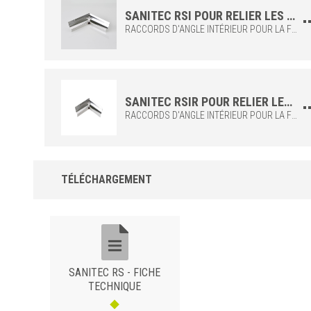
SANITEC RSI POUR RELIER LES ANGLES INTÉRIEURS DU PROFIL AU SOL SANITEC RS
RACCORDS D'ANGLE INTÉRIEUR POUR LA FIXATION DU PROFIL SANITEC RS AU SOL. À APPLIQUER LORS DE LA POSE DU SOL, EN MÊME TEMPS QUE LE PROFIL, POUR UNE FINITION PRÉCISE "AU RAS" DU REVÊTEMENT.
SANITEC RSIR POUR RELIER LES ANGLES INTÉRIEURS DU PROFIL AU REVÊTEMENT SANITEC RS
RACCORDS D'ANGLE INTÉRIEUR POUR LA FIXATION DU PROFIL SANITEC RS AU MUR. À APPLIQUER LORS DE LA POSE DU REVÊTEMENT SUR LE MUR, EN MÊME TEMPS QUE LE PROFIL, POUR UNE FINITION PRÉCISE "AU RAS" DU SOL.
TÉLÉCHARGEMENT
SANITEC RS - FICHE
TECHNIQUE