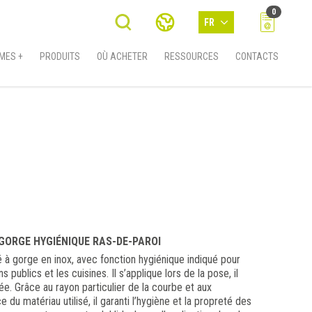
0
FR
MES +
PRODUITS
OÙ ACHETER
RESSOURCES
CONTACTS
 GORGE HYGIÉNIQUE RAS-DE-PAROI
 à gorge en inox, avec fonction hygiénique indiqué pour
ns publics et les cuisines. Il s’applique lors de la pose, il
née. Grâce au rayon particulier de la courbe et aux
 du matériau utilisé, il garanti l’hygiène et la propreté des