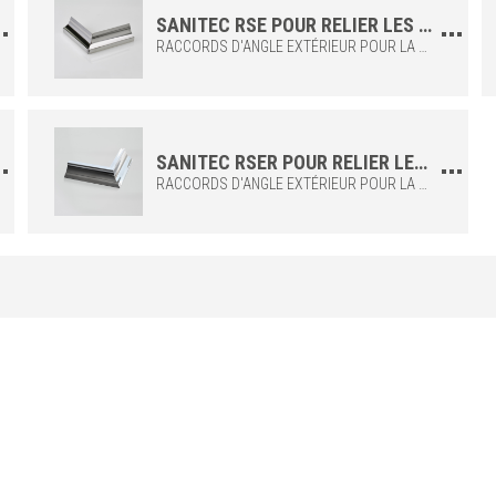
12,5
RS 125 AS
SANITEC RSE POUR RELIER LES ANGLES EXTÉRIEURS DU PROFIL AU SOL SANITEC RS
RACCORDS D'ANGLE EXTÉRIEUR POUR LA FIXATION DU PROFIL SANITEC RS AU SOL. À APPLIQUER LORS DE LA POSE DU SOL, EN MÊME TEMPS QUE LE PROFIL, POUR UNE FINITION PRÉCISE "AU RAS" DU REVÊTEMENT.
8
RS 80 AT
10
RS 100 AT
12,5
RS 125 AT
SANITEC RSER POUR RELIER LES ANGLES INTÉRIEURS DU PROFIL SANITEC RS AU REVÊTEMENT
ALUMINIUM
/ ANODISÉ BROSSÉ
RACCORDS D'ANGLE EXTÉRIEUR POUR LA FIXATION DU PROFIL SANITEC RS AU MUR. À APPLIQUER LORS DE LA POSE DU REVÊTEMENT SUR LE MUR, EN MÊME TEMPS QUE LE PROFIL, POUR UNE FINITION PRÉCISE "AU RAS" DU SOL.
H (mm)
Art.
8
RS 80 AGRS
10
RS 100 AGRS
12,5
RS 125 AGRS
ALUMINIUM
/ ANODISÉ BRILLANT BROSSÉ
H (mm)
Art.
8
RS 80 ASSB
10
RS 100 ASSB
12,5
RS 125 ASSB