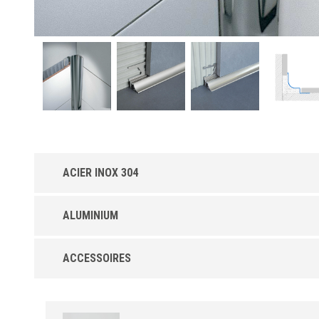
ACIER INOX 304
Sanitec RS-IL en Acier Inox AISI 304 - DIN 1.430
ALUMINIUM
- Poli
profilé de raccordement interne pour recouvrir le revêtement
Sanitec RS-A en aluminium
existant et affleurer au sol lors de L'installation. profilé en inox
ACCESSOIRES
hautement résistant aux agressions des principaux produits
chimiques. Il convient dans le secteur alimentaire: cuisines
collectives, abattoirs, brasseries, bains publics. Excellente
résistance mécanique