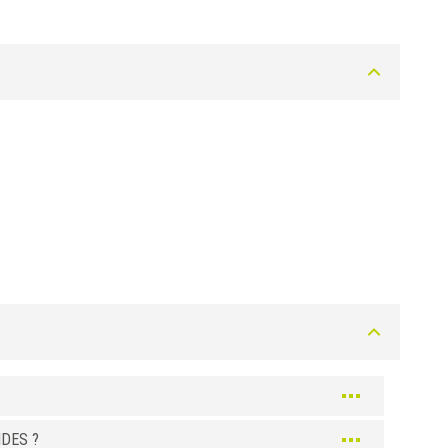
Titane
Titane
Titane
DES ?