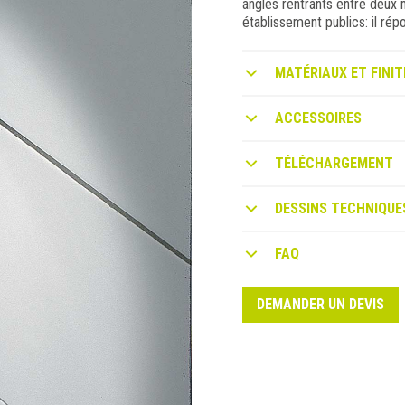
angles rentrants entre deux m
établissement publics: il rép
MATÉRIAUX ET FINIT
ACCESSOIRES
TÉLÉCHARGEMENT
DESSINS TECHNIQUE
FAQ
DEMANDER UN DEVIS