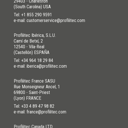
29403 - Charleston
(South Carolina) USA
Tel:
+1 855 290 9591
e-mail: customerservice@profilitec.com
Profilitec Ibérica, S.L.U.
Camí de Betxí, 2
12540 - Vila-Real
(Castellón) ESPAÑA
Tel:
+34 964 18 29 84
e-mail: iberica@profilitec.com
Profilitec France SASU
Rue Monseigneur Ancel, 1
69800 - Saint-Priest
(Lyon) FRANCE
Tel:
+33 4 89 47 98 82
e-mail: france@profilitec.com
Profilitec Canada LTD