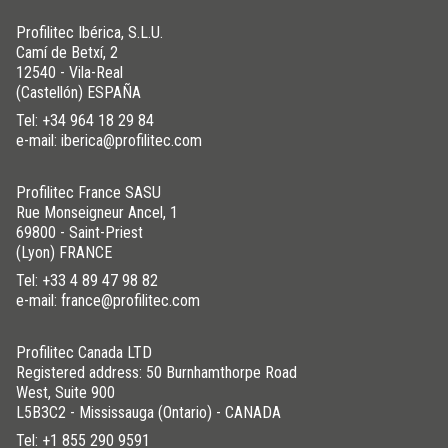
Profilitec Ibérica, S.L.U.
Camí de Betxí, 2
12540 - Vila-Real
(Castellón) ESPAÑA
Tel:
+34 964 18 29 84
e-mail: iberica@profilitec.com
Profilitec France SASU
Rue Monseigneur Ancel, 1
69800 - Saint-Priest
(Lyon) FRANCE
Tel:
+33 4 89 47 98 82
e-mail: france@profilitec.com
Profilitec Canada LTD
Registered address: 50 Burnhamthorpe Road
West, Suite 900
L5B3C2 - Mississauga (Ontario) - CANADA
Tel:
+1 855 290 9591